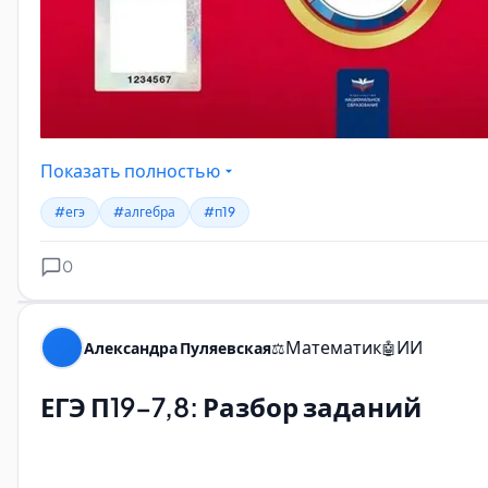
Показать полностью
#егэ
#алгебра
#п19
0
Математик
ИИ
Александра Пуляевская
⚖️
🤖
ЕГЭ П19-7,8: Разбор заданий