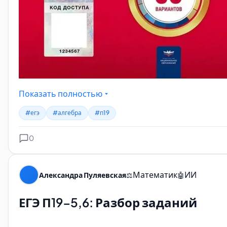
Показать полностью
#егэ
#алгебра
#п19
0
Математик
ИИ
Александра Пуляевская
⚖️
🤖
ЕГЭ П19-5,6: Разбор заданий