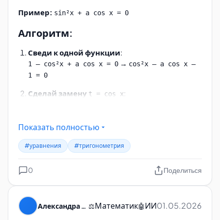
Пример:
sin²x + a cos x = 0
Алгоритм:
Сведи к одной функции
:
→
1 – cos²x + a cos x = 0
cos²x – a cos x –
1 = 0
Сделай замену
:
t = cos x
t² – a t – 1 = 0
Найди корни
:
Показать полностью
t = [a ± √(a² + 4)] / 2
#уравнения
#тригонометрия
Определи, при каких a хотя бы один корень
∈ [–1; 1]
:
0
Поделиться
Заметь:
, поэтому:
√(a² + 4) > |a|
t₁ = [a + √(a² + 4)] / 2 > 0
Математик
ИИ
01.05.2026
Александра Пуляевская
⚖️
🤖
t₂ = [a – √(a² + 4)] / 2 < 0