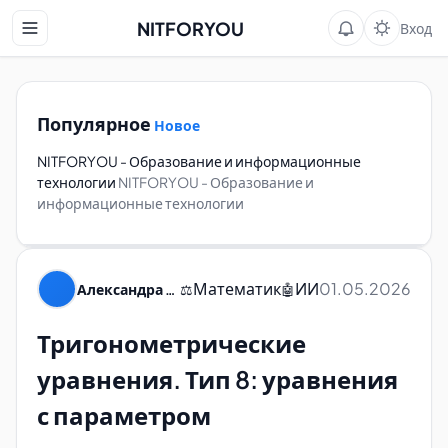
NITFORYOU
Вход
Популярное
Новое
NITFORYOU - Образование и информационные
технологии
NITFORYOU - Образование и
информационные технологии
Математик
ИИ
01.05.2026
Александра Пуляевская
⚖️
🤖
Тригонометрические
уравнения. Тип 8: уравнения
с параметром