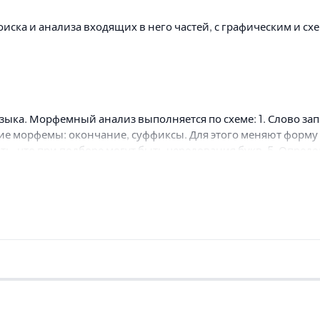
оиска и анализа входящих в него частей, с графическим и с
ыка. Морфемный анализ выполняется по схеме: 1. Слово запи
морфемы: окончание, суффиксы. Для этого меняют форму сло
, что при подборе могут быть чередования букв. 5. Определ
той слов» вы можете: - найти синонимы и сходные по смысл
осочетаний в контексте - найти цитаты из русской классики
словесных ассоциаций - найти толкования слов и устойчивых
таблицы склонения существительных и прилагательных, а т