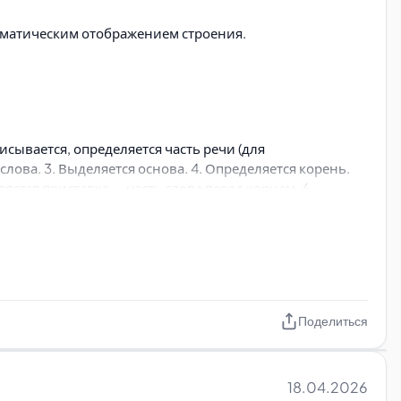
хематическим отображением строения.
сывается, определяется часть речи (для
ва. 3. Выделяется основа. 4. Определяется корень.
яется приставка — часть слова перед корнем. 6.
у выражения - изучить сочетаемость слов русского
Поделиться
, содержащие интересующие вас слова и выражения -
 выражений - посмотреть разбор слова по составу и
акже таблицы спряжения глаголов
18.04.2026