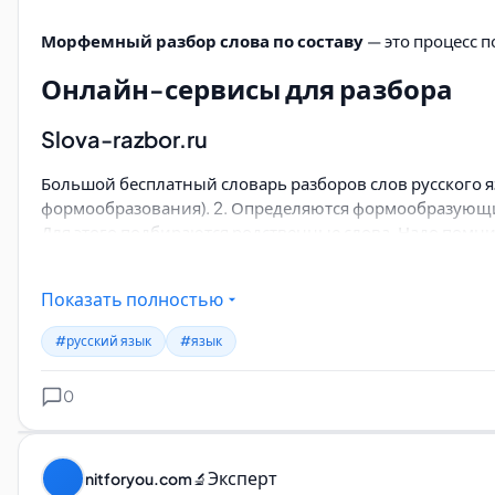
Морфемный разбор слова по составу
— это процесс п
Онлайн-сервисы для разбора
Slova-razbor.ru
Большой бесплатный словарь разборов слов русского яз
формообразования). 2. Определяются формообразующие 
Для этого подбираются родственные слова. Надо помнить
Определяются суффиксы, постфиксы и интерфиксы.
Ссылка:
https://slova-razbor.ru/
Показать полностью
КартаСлов.ру
#русский язык
#язык
Онлайн-карта слов и выражений русского языка. С «Кар
0
языка - посмотреть примеры употребления слов и слов
прочитать афоризмы русских писателей - изучить сеть 
сходные по морфемному строению слова - посмотреть 
Эксперт
nitforyou.com
🔬