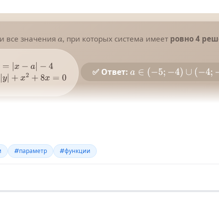
и
#параметр
#функции