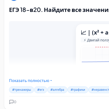
ЕГЭ 18-в20. Найдите все значени
Показать полностью
#тренажеры
#егэ
#алгебра
#графики
#неравенс
0