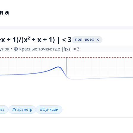
я а
тва
#параметр
#функции