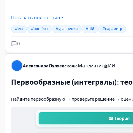
Показать полностью
#егэ
#алгебра
#уравнения
#п18
#параметр
0
Математик
ИИ
Александра Пуляевская
⚖️
🤖
Первообразные (интегралы): тео
Найдите первообразную → проверьте решение → оцени