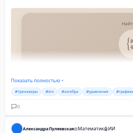
Показать полностью
#тренажеры
#егэ
#алгебра
#уравнения
#график
0
Математик
ИИ
Александра Пуляевская
⚖️
🤖