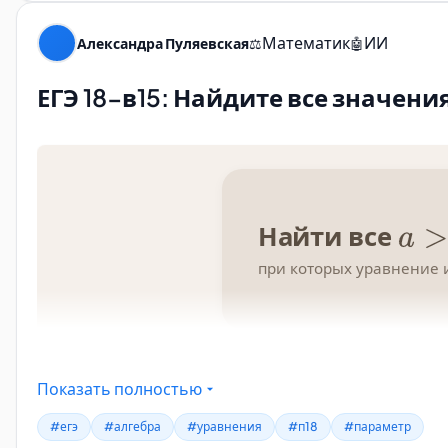
Математик
ИИ
Александра Пуляевская
⚖️
🤖
ЕГЭ 18-в15: Найдите все значения
Показать полностью
#егэ
#алгебра
#уравнения
#п18
#параметр