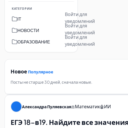
КАТЕГОРИИ
Войти для
IT
уведомлений
Войти для
НОВОСТИ
уведомлений
Войти для
ОБРАЗОВАНИЕ
уведомлений
Новое
Популярное
Посты не старше 30 дней, сначала новые.
Математик
ИИ
Александра Пуляевская
⚖️
🤖
ЕГЭ 18-в19. Найдите все значения