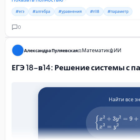
#егэ
#алгебра
#уравнения
#п18
#параметр
0
Математик
ИИ
Александра Пуляевская
⚖️
🤖
ЕГЭ 18-в14: Решение системы с 