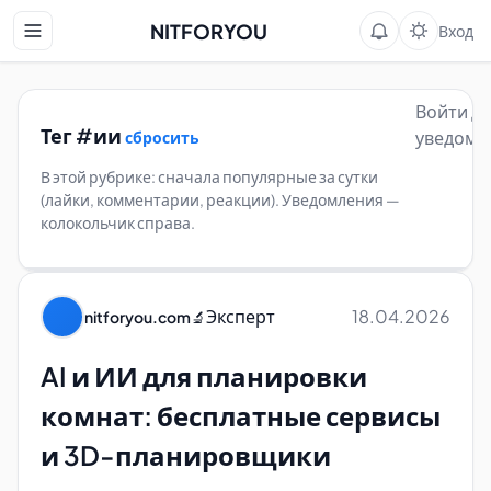
NITFORYOU
Вход
Войти д
Тег #ии
уведомл
сбросить
В этой рубрике: сначала популярные за сутки
(лайки, комментарии, реакции). Уведомления —
колокольчик справа.
Эксперт
18.04.2026
nitforyou.com
🔬
AI и ИИ для планировки
комнат: бесплатные сервисы
и 3D-планировщики