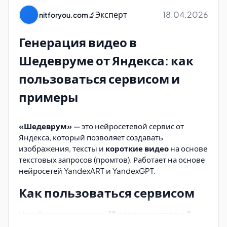
https://beta.luw.ai/
Эксперт
18.04.2026
nitforyou.com
🔬
https://ru.reroom.ai/
Генерация видео в
https://interiorai.com/
Шедевруме от Яндекса: как
https://www.zmo.ai/room-planner/
пользоваться сервисом и
https://www.lexset.ai/
примеры
https://www.designsense.ai/
https://www.decoratly.com/
«Шедеврум»
— это нейросетевой сервис от
Классические 3D-
Яндекса, который позволяет создавать
изображения, тексты и
короткие видео
на основе
планировщики
текстовых запросов (промтов). Работает на основе
нейросетей YandexART и YandexGPT.
Эти инструменты предлагают более
традиционный подход к проектированию
Как пользоваться сервисом
интерьеров с возможностью ручной расстановки
мебели и создания подробных планов.
На сайте можно создать
18 первых кадров и 9
видео генераций в день
. Чтобы генерировать
https://spb.stolplit.ru/programma-rasstanovki-