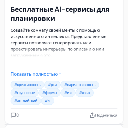
Бесплатные AI-сервисы для
планировки
Создайте комнату своей мечты с помощью
искусственного интеллекта. Представленные
сервисы позволяют генерировать или
проектировать интерьеры по описанию или
загруженным фото.
https://www.roomsgpt.io/ru/homegpt
Показать полностью
https://room-design.ai/design/service.php
#креативность
#рки
#вариантивность
Бесплатно:
3 фото в день
#групповые
#формы
#ии
#язык
https://airoomplanner.com/
#английский
#ai
https://roomai.com/
0
Поделиться
https://imgcreator.zmo.ai/