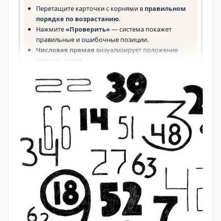
параллелепипеда и цилиндра — всё это было
нужно для расчёта запасов зерна, строительства и
распределения ресурсов.
Уравнения и метод ложного
положения
Неизвестное в задачах обозначалось иероглифом
«хау»
(«куча»). Египтяне решали линейные
уравнения с одним неизвестным с помощью
метода ложного положения
: брали
произвольное значение, считали результат, а
затем корректировали его пропорционально. Это
не абстрактная алгебра, а очень практичный
вычислительный приём, который позже
встречался и в других культурах.
Прогрессии и головоломки
В задаче №79 встречается знаменитая задача о
семи домах, семи кошках, семи мышах и т. д. — она