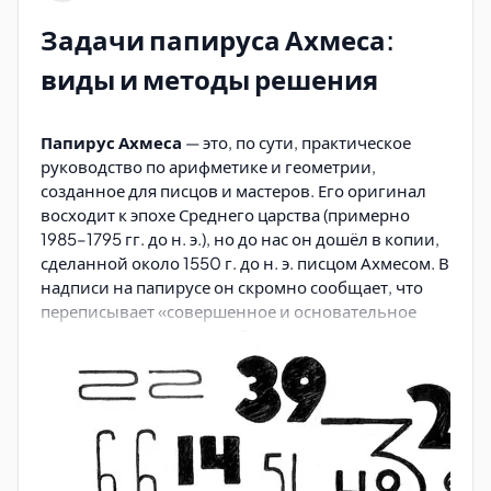
Задачи папируса Ахмеса:
виды и методы решения
Папирус Ахмеса
— это, по сути, практическое
руководство по арифметике и геометрии,
созданное для писцов и мастеров. Его оригинал
восходит к эпохе Среднего царства (примерно
1985–1795 гг. до н. э.), но до нас он дошёл в копии,
сделанной около 1550 г. до н. э. писцом Ахмесом. В
надписи на папирусе он скромно сообщает, что
переписывает «совершенное и основательное
исследование всех вещей, понимание их
сущности, познание их тайн» — то есть не
изобретает, а передаёт традицию.
Сегодня основная часть папируса хранится в
Британском музее в Лондоне, а отдельные
фрагменты — в Нью-Йорке. В нём содержится 84