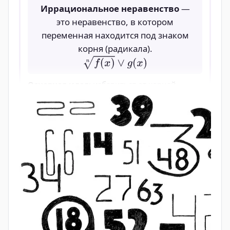
3
Мыши
343
7
=343
4
Колосья
2401
7
=2401
Зерно
5
16807
7
=16807
(хекат)
Сумма всех
Итого
19607
членов
Оригинал текста
Задачи 24-29: "Аха" (нахождение
неизвестного количества)
Тип
: Линейные уравнения вида x+x/n=k