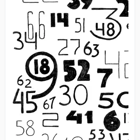
формула
Задача №14
Московского папируса посвящена
вычислению объёма усечённой пирамиды с
квадратным основанием. Египтяне использовали
формулу, которая в современных обозначениях
выглядит так:
V = h/3 · (a² + ab + b²),
где a и b — стороны оснований, а h — высота.
Это удивительно точное и нетривиальное
достижение: формула верна, и её вывод требует
немалой геометрической интуиции. До сих пор
неясно, как египтяне её получили, но сам факт её
использования говорит о высоком уровне их
математических представлений. Эта формула
встречается в античных источниках значительно
позже; близкие вычислительные приёмы можно
найти, например, в трудах Герона