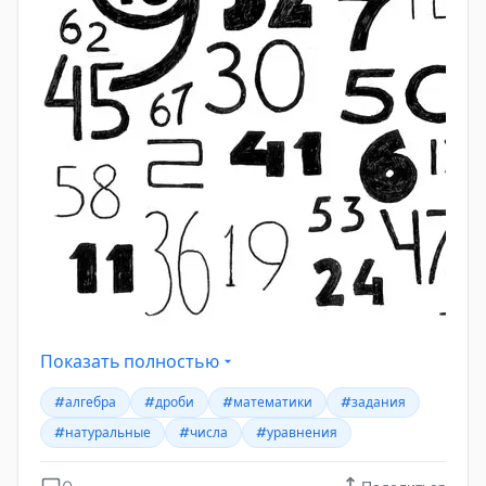
Показать полностью
#алгебра
#дроби
#математики
#задания
#натуральные
#числа
#уравнения