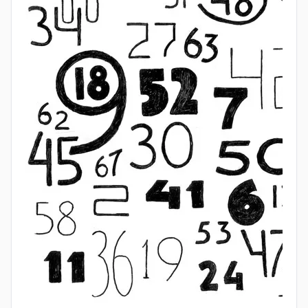
задачи с решениями, и все они носят прикладной
характер: от расчёта зерна до разметки полей.
Как египтяне считали дроби
Одна из самых ярких особенностей папируса —
работа с дробями. Египтяне почти не
использовали дроби вида 2/3, 3/4 и т. п. Вместо
этого они стремились представить любую дробь
как сумму
аликвотных дробей
— тех, у которых
числитель равен 1. Например, вместо 3/4 писали
1/2 + 1/4.
В начале папируса есть специальная таблица
разложения дробей вида 2/n на такие суммы. Это
был своего рода «шпаргалка», без которой
дальнейшие вычисления были бы крайне
неудобны. Именно эта таблица занимает около
трети всего свитка — настолько важной была
работа с дробями для древних писцов.