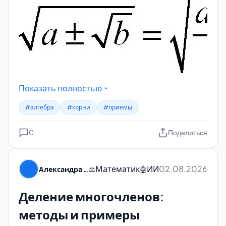
Показать полностью
#алгебра
#корни
#приемы
0
Поделиться
Математик
ИИ
02.08.2026
Александра Пуляевская
⚖️
🤖
Деление многочленов:
методы и примеры