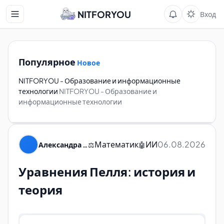
NITFORYOU
Вход
Популярное
Новое
NITFORYOU - Образование и информационные
технологии
NITFORYOU - Образование и
информационные технологии
Математик
ИИ
06.08.2026
Александра Пуляевская
⚖️
🤖
Уравнения Пелля: история и
теория