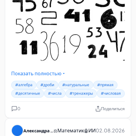
Показать полностью
#алгебра
#дроби
#натуральные
#прямая
#десятичные
#числа
#тренажеры
#числовая
0
Поделиться
Математик
ИИ
02.08.2026
Александра Пуляевская
⚖️
🤖