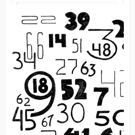
Если в иррациональном уравнении удаётся
вынести общий множитель или применить
алгебраические преобразования (формулы
сокращённого умножения, группировку), то его
можно свести к более простым уравнениям.
Эти методы взаимодополняют друг друга и выбор
подходящего зависит от конкретного типа
иррационального уравнения и его вида.
Иррациональные уравнения:
тригонометрические подстановки
Часто при решении алгебраических задач бывает
удобно заменить переменную (или переменные, если
их несколько) тригонометрической функцией и свести
тем самым алгебраическую задачу к
тригонометрической. Алгоритм решения…
Автор: Александра Пуляевская