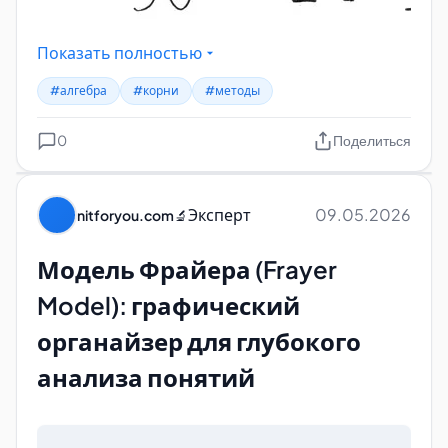
Показать полностью
#алгебра
#корни
#методы
0
Поделиться
Эксперт
09.05.2026
nitforyou.com
🔬
Модель Фрайера (Frayer
Model): графический
органайзер для глубокого
анализа понятий
kv0501irrats-9anhcycc1g.pdf
Открыть