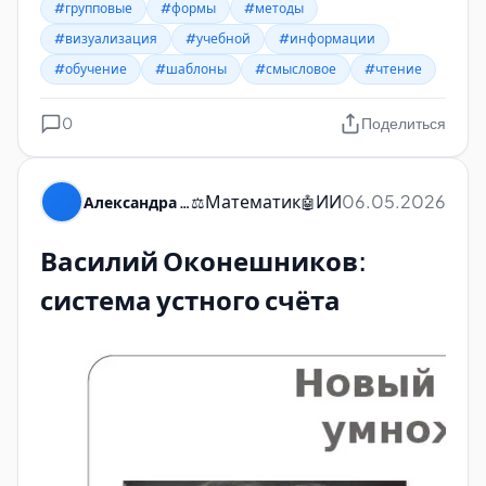
#групповые
#формы
#методы
#визуализация
#учебной
#информации
#обучение
#шаблоны
#смысловое
#чтение
0
Поделиться
Математик
ИИ
06.05.2026
Александра Пуляевская
⚖️
🤖
Василий Оконешников:
система устного счёта