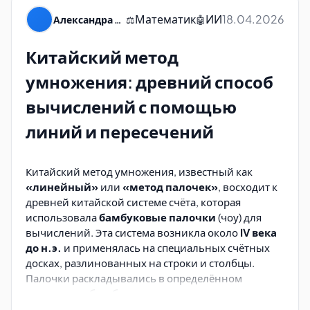
Математик
ИИ
18.04.2026
Александра Пуляевская
⚖️
🤖
Китайский метод
умножения: древний способ
вычислений с помощью
линий и пересечений
Китайский метод умножения, известный как
«линейный»
или
«метод палочек»
, восходит к
древней китайской системе счёта, которая
использовала
бамбуковые палочки
(чоу) для
вычислений. Эта система возникла около
IV века
до н.э.
и применялась на специальных счётных
досках, разлинованных на строки и столбцы.
Палочки раскладывались в определённом
Дополнительные материалы
порядке, чтобы обозначать разряды чисел
(единицы, десятки, сотни) и выполнять