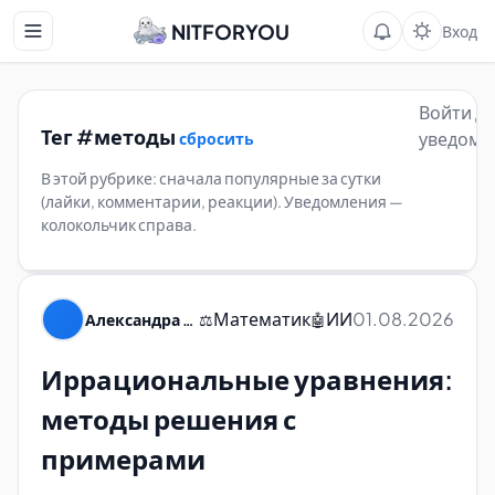
NITFORYOU
Вход
Войти д
Тег #методы
уведомл
сбросить
В этой рубрике: сначала популярные за сутки
(лайки, комментарии, реакции). Уведомления —
колокольчик справа.
Математик
ИИ
01.08.2026
Александра Пуляевская
⚖️
🤖
Иррациональные уравнения:
методы решения с
примерами