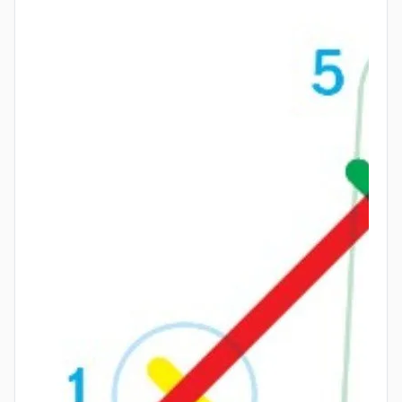
Frayer Model: Free Templates, Examples & Guide
арифметические операции.
The Frayer Model
Китайцы называли этот метод
«суань»
(算), что
означает «счёт» или «вычисление». Термин связан
https://www.edrawsoft.com/article/what-is-
с иероглифом, обозначающим как сам процесс
frayer-model.html
вычислений, так и счётные палочки. Метод
описан в классических китайских математических
трудах, таких как
«Математика в девяти
книгах»
(II век до н.э.), где умножение
выполнялось на счётной доске.
Принцип метода
Китайский метод умножения основан на
визуальном представлении чисел с помощью
линий и подсчёте их пересечений. Вот основные
шаги:
Каждую цифру множимого числа изображают
набором параллельных линий: количество
линий соответствует цифре.