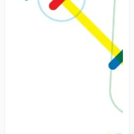
Второе число изображают аналогично, но
линии проводят перпендикулярно первым.
Пересечения линий разделяют на группы,
соответствующие разрядам результата: сотни,
десятки, единицы и т.д.
Подсчитывают количество точек пересечения в
каждой зоне.
Полученные числа складывают с учётом
разрядов, чтобы получить итоговый результат.
Этот подход позволяет наглядно увидеть процесс
умножения и особенно полезен для обучения
основам арифметики. Он демонстрирует, как
древние математики решали задачи без
современных символов и формул.
Пример 1: Умножение 12 на 13