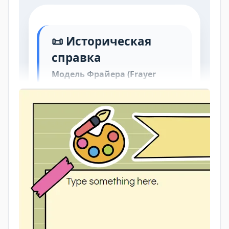
Дополнительно
https://edu-
potential.ru/images/catalog/Math/kvadr_koren.pdf
https://s.school-herald.ru/pdf/2019/2-1/935.pdf