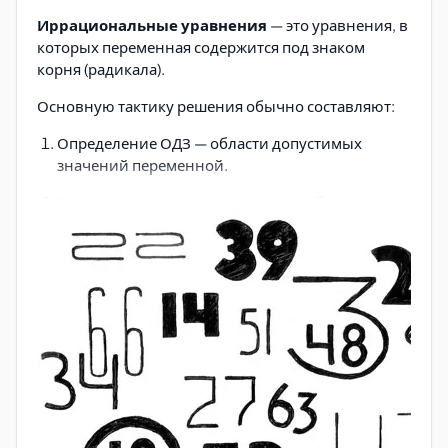
Иррациональные уравнения
— это уравнения, в
которых переменная содержится под знаком
корня (радикала).
Основную тактику решения обычно составляют:
Определение ОДЗ — области допустимых
значений переменной.
Приведение уравнения к виду, удобному для
избавления от корней.
Возведение в степень, соответствующую
радикалу, с контролем равносильности
преобразований.
Решение полученного рационального
уравнения.
Обязательная проверка всех найденных
корней на соответствие исходному уравнению
и ОДЗ.