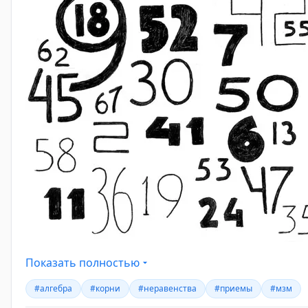
Показать полностью
#алгебра
#корни
#неравенства
#приемы
#мзм