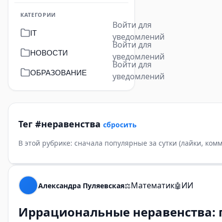
КАТЕГОРИИ
Войти для
IT
уведомлений
Войти для
НОВОСТИ
уведомлений
Войти для
ОБРАЗОВАНИЕ
уведомлений
Тег #неравенства
сбросить
В этой рубрике: сначала популярные за сутки (лайки, ко
Математик
ИИ
Александра Пуляевская
⚖️
🤖
Иррациональные неравенства: