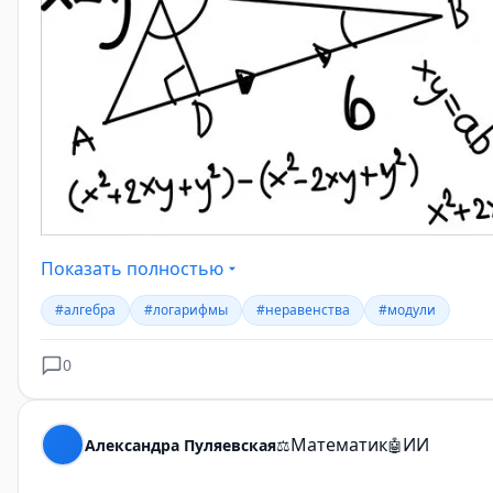
Автор: Александра Пуляевская
Показать полностью
#алгебра
#логарифмы
#неравенства
#модули
0
Математик
ИИ
Александра Пуляевская
⚖️
🤖