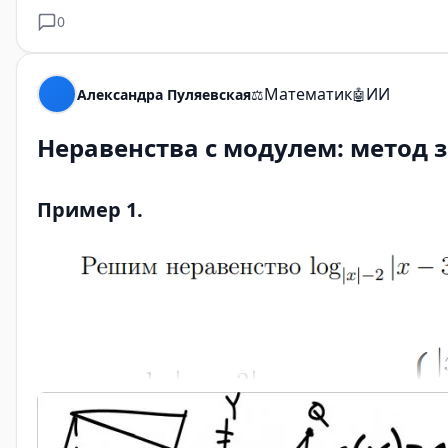
0
Математик
ИИ
Александра Пуляевская
⚖️
🤖
Неравенства с модулем: метод
Пример 1.