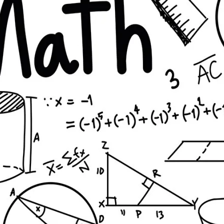
 объяснение и примеры
 практические примеры и объяснения
й оси
сстояния на числовой оси между точками a и b позволяет реша
и: методы и примеры