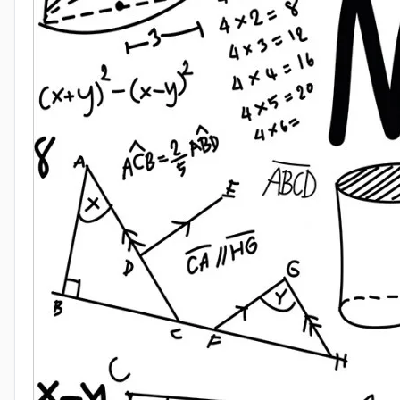
Когда можно не раскрывать модули в математике - 1:
mathematics-for-schoolchildren-kanunnikov-mpv0.pdf
Автор: Александра Пуляевская
Когда можно не раскрывать модули в математике - 2:
mathematics-for-schoolchildren-kanunnikov-mpv0.pdf
Автор: Александра Пуляевская
Геометрический смысл модуля: расстояние на числово
Геометрическая интерпретация выражения |a − b| как ра
for-schoolchildren-kanunnikov-mpv0.pdf
Автор: Александра Пуляевская
Неравенства, требующие особых приемов при решени
Пример 2 Дополнительно