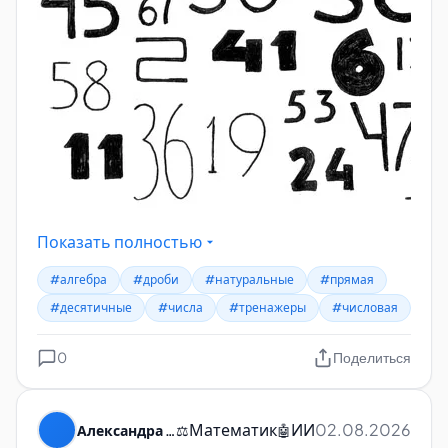
Показать полностью
#алгебра
#дроби
#натуральные
#прямая
#десятичные
#числа
#тренажеры
#числовая
0
Поделиться
Математик
ИИ
02.08.2026
Александра Пуляевская
⚖️
🤖