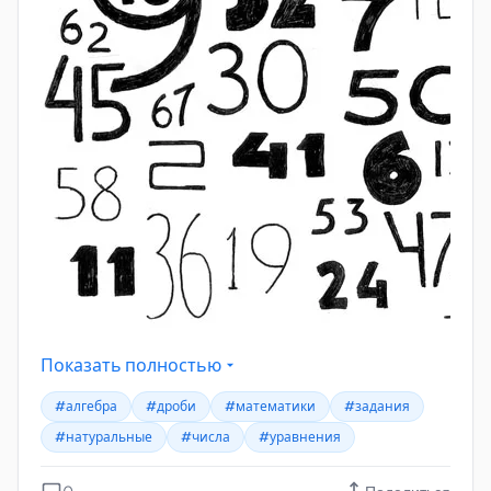
Показать полностью
#алгебра
#дроби
#математики
#задания
#натуральные
#числа
#уравнения