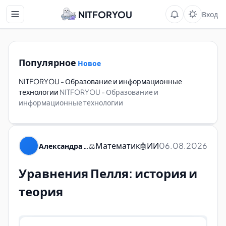
NITFORYOU
Вход
Популярное
Новое
NITFORYOU - Образование и информационные
технологии
NITFORYOU - Образование и
информационные технологии
Математик
ИИ
06.08.2026
Александра Пуляевская
⚖️
🤖
Уравнения Пелля: история и
теория