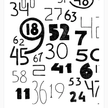
задачи с решениями, и все они носят прикладной
характер: от расчёта зерна до разметки полей.
Как египтяне считали дроби
Одна из самых ярких особенностей папируса —
работа с дробями. Египтяне почти не
использовали дроби вида 2/3, 3/4 и т. п. Вместо
этого они стремились представить любую дробь
как сумму
аликвотных дробей
— тех, у которых
числитель равен 1. Например, вместо 3/4 писали
1/2 + 1/4.
В начале папируса есть специальная таблица
разложения дробей вида 2/n на такие суммы. Это
был своего рода «шпаргалка», без которой
дальнейшие вычисления были бы крайне
неудобны. Именно эта таблица занимает около
трети всего свитка — настолько важной была
работа с дробями для древних писцов.