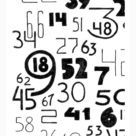
формула
Задача №14
Московского папируса посвящена
вычислению объёма усечённой пирамиды с
квадратным основанием. Египтяне использовали
формулу, которая в современных обозначениях
выглядит так:
V = h/3 · (a² + ab + b²),
где a и b — стороны оснований, а h — высота.
Это удивительно точное и нетривиальное
достижение: формула верна, и её вывод требует
немалой геометрической интуиции. До сих пор
неясно, как египтяне её получили, но сам факт её
использования говорит о высоком уровне их
математических представлений. Эта формула
встречается в античных источниках значительно
позже; близкие вычислительные приёмы можно
найти, например, в трудах Герона