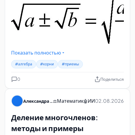
Показать полностью
#алгебра
#корни
#приемы
0
Поделиться
Математик
ИИ
02.08.2026
Александра Пуляевская
⚖️
🤖
Деление многочленов:
методы и примеры