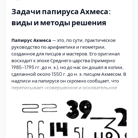
Задачи папируса Ахмеса:
виды и методы решения
Папирус Ахмеса
— это, по сути, практическое
руководство по арифметике и геометрии,
созданное для писцов и мастеров. Его оригинал
восходит к эпохе Среднего царства (примерно
1985–1795 гг. до н. э.), но до нас он дошёл в копии,
сделанной около 1550 г. до н. э. писцом Ахмесом. В
надписи на папирусе он скромно сообщает, что
переписывает «совершенное и основательное
исследование всех вещей, понимание их
сущности, познание их тайн» — то есть не
изобретает, а передаёт традицию.
Сегодня основная часть папируса хранится в
Британском музее в Лондоне, а отдельные
фрагменты — в Нью-Йорке. В нём содержится 84