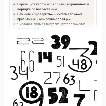
параллелепипеда и цилиндра — всё это было
нужно для расчёта запасов зерна, строительства и
распределения ресурсов.
Уравнения и метод ложного
положения
Неизвестное в задачах обозначалось иероглифом
«хау»
(«куча»). Египтяне решали линейные
уравнения с одним неизвестным с помощью
метода ложного положения
: брали
произвольное значение, считали результат, а
затем корректировали его пропорционально. Это
не абстрактная алгебра, а очень практичный
вычислительный приём, который позже
встречался и в других культурах.
Прогрессии и головоломки
В задаче №79 встречается знаменитая задача о
семи домах, семи кошках, семи мышах и т. д. — она