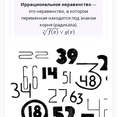
3
Мыши
343
7
=343
4
Колосья
2401
7
=2401
Зерно
5
16807
7
=16807
(хекат)
Сумма всех
Итого
19607
членов
Оригинал текста
Задачи 24-29: "Аха" (нахождение
неизвестного количества)
Тип
: Линейные уравнения вида x+x/n=k