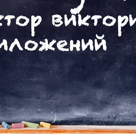
атериал (например, документ или ссылка), создание приложени
получаете не только ссылку на APK-файл, но и QR-код для мг
озможность предварительно посмотреть, как приложение буд
конструктор тестов (Quiz) и игр, что расширяет его функцио
создавать интерактивные тесты. Вот пошаговая инструкция:
мления викторины.
нопку
+ Add question
в разделе
Questions
.