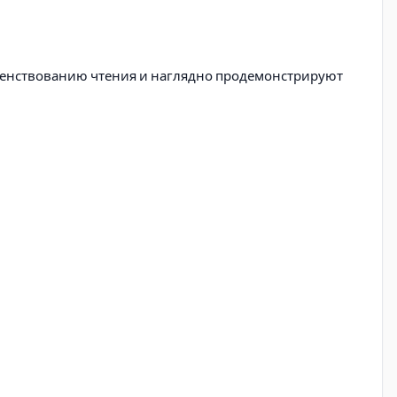
ршенствованию чтения и наглядно продемонстрируют
авыки чтения.