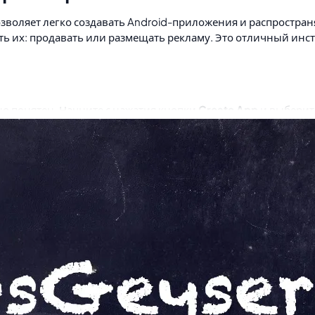
зволяет легко создавать Android-приложения и распространя
 их: продавать или размещать рекламу. Это отличный инстру
о понятен. Начните с нажатия кнопки
Create App
и выберит
конку в виде тега HTML.
ьте свой код, придумайте название и описание, загрузите ик
eyser доступным даже для новичков, позволяя стать Androi
здавать сколько угодно приложений абсолютно бесплатно, бе
ения может служить веб-страница, канал YouTube, PDF-доку