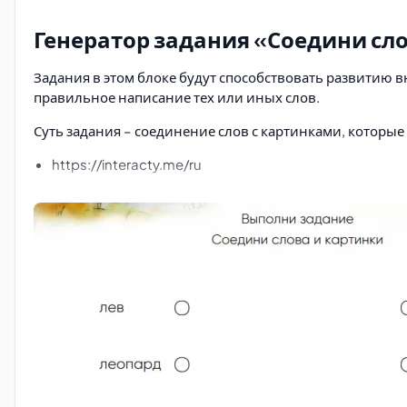
Генератор задания «Соедини сл
Задания в этом блоке будут способствовать развитию
правильное написание тех или иных слов.
Суть задания – соединение слов с картинками, которые
https://interacty.me/ru
https://www.educaplay.com/
https://www.educandy.com/
https://www.twinkl.co.uk/
https://www.edu-games.org/word-games/
Головоломка «Найди слова»
Увлекательное задание, помогающее развить внимател