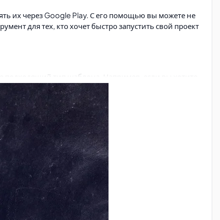
ть их через Google Play. С его помощью вы можете не
мент для тех, кто хочет быстро запустить свой проект
е подходящий тип шаблона. Например, если вы хотите
онку и снова нажмите
Create App
. Вот и всё — ваше
d-разработчиком за считанные минуты.
з скрытых платежей.
мент, RSS-лента, галерея фотографий, аудиофайл и