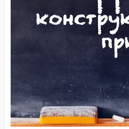
Скорость создания
: если у вас уже есть готовый м
Удобство распространения
: после завершения вы 
публикации в Google Play.
Предпросмотр
: одно из ключевых преимуществ — в
Дополнительные возможности
: сервис включает 
Виды викторин в AppsGeyser
Создание викторины в AppsGeyser
Конструктор викторин в AppsGeyser позволяет быстро 
Нажмите кнопку
Quiz
на главной странице сервиса.
Выберите один из трёх предложенных стилей офор
Для добавления вопросов нажмите едва заметную к