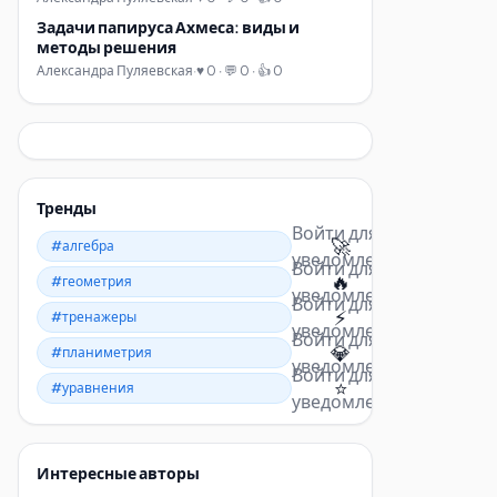
Задачи папируса Ахмеса: виды и
методы решения
Александра Пуляевская
·
♥ 0 · 💬 0 · 👍 0
Тренды
Войти для
🚀
#алгебра
уведомлений
Войти для
🔥
#геометрия
уведомлений
Войти для
⚡
#тренажеры
уведомлений
Войти для
💎
#планиметрия
уведомлений
Войти для
⭐
#уравнения
уведомлений
Интересные авторы