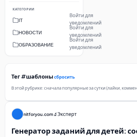
КАТЕГОРИИ
Войти для
IT
уведомлений
Войти для
НОВОСТИ
уведомлений
Войти для
ОБРАЗОВАНИЕ
уведомлений
Тег #шаблоны
сбросить
В этой рубрике: сначала популярные за сутки (лайки, комм
Эксперт
nitforyou.com
🔬
Генератор заданий для детей: с