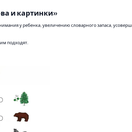
ова и картинки»
 внимания у ребенка, увеличению словарного запаса, усове
 им подходят.
ьность, запомнить правильное написание слов, улучшить н