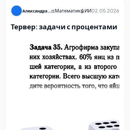
Математик
ИИ
02.05.2026
Александра Пуляевская
⚖️
🤖
Тервер: задачи с процентами