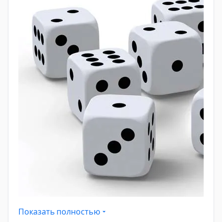
выбраковываются и не поступают в продажу.
Остальные (и невыявленные дефектные, и все
хорошие) поступают в продажу.
Мы покупаем тарелку в магазине (то есть
выбираем случайно из тех, что поступили в
продажу).
Нужна вероятность, что она не имеет дефектов
.
Шаг 1: Введем обозначения и
найдем доли от общего объема
производства
Пусть на заводе произвели N тарелок (для
удобства можно взять N=1000 или просто
оперировать долями).
Показать полностью
Доля дефектных: P(деф)=0,1.