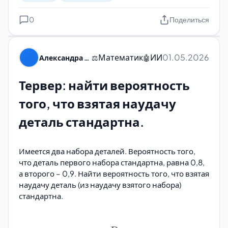
0
Поделиться
Математик
ИИ
01.05.2026
Александра Пуляевская
⚖️
🤖
Тервер: найти вероятность
того, что взятая наудачу
деталь стандартна.
Имеется два набора деталей. Вероятность того,
что деталь первого набора стандартна, равна 0,8,
а второго – 0,9. Найти вероятность того, что взятая
наудачу деталь (из наудачу взятого набора)
стандартна.
1410348741_1421-matematika.-podg.-ege-2014.-
teoriya-veroyatnostey_ivanov-i-dr_2013-64s.pdf