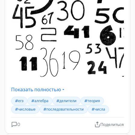
Показать полностью
#егэ
#алгебра
#делители
#теория
#числовые
#последовательности
#числа
0
Поделиться