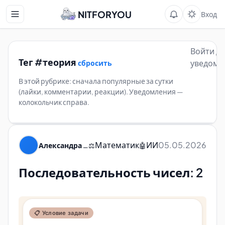
NITFORYOU
Вход
Войти д
Тег #теория
уведомл
сбросить
В этой рубрике: сначала популярные за сутки
(лайки, комментарии, реакции). Уведомления —
колокольчик справа.
Математик
ИИ
05.05.2026
Александра Пуляевская
⚖️
🤖
Последовательность чисел: 2