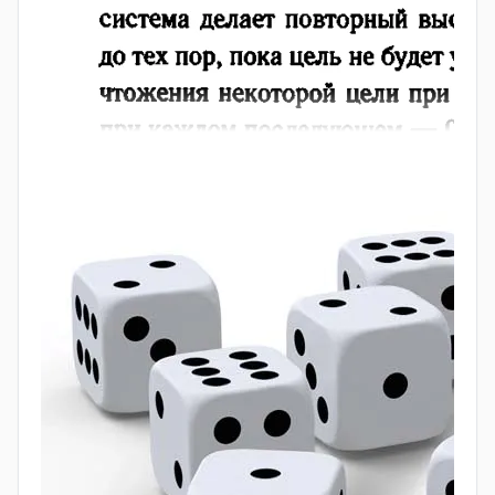
России, 2 спортсмена из Норвегии и 5
такси.
спортсменов из Швеции. (13+2+5=20 участников).
Порядок, в котором спортсмены стартуют,
определяется жребием. Найдите вероятность того,
что первым будет стартовать спортсмен из
Норвегии или Швеции (2+5=7 участников).
Ответ: 7/20=0,35
Перед началом футбольного матча судья бросает
монетку, чтобы определить, какая из команд будет
первой владеть мячом. Команда
А
должна сыграть
два матча — с командой
В
и с командой
С
. Найдите
вероятность того, что в обоих матчах первой
мячом будет владеть команда
А
.
Задача 3. Пазл с машиной