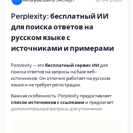
Analyze Pdf
— загрузите свой PDF-файл и
получите новые карточки с вопросами и
всесторонний анализ текста (для английского
Perplexity: бесплатный ИИ
языка): резюме, основной анализ, ключевые
для поиска ответов на
аргументы и заключение.
русском языке с
В настоящее время изменились тарифы
.
источниками и примерами
Другие инструменты для
обучения с ИИ
Perplexity — это
бесплатный сервис ИИ
для
поиска ответов на запросы на базе веб-
Wordjotter
([https://www.wordjotter.com/]
источников. Он отлично работает на русском
(https://www.wordjotter.com/)) — это
языке и не требует регистрации.
инструмент, использующий искусственный
интеллект для создания Anki-карточек, которые
Важная особенность: Perplexity предоставляет
могут быть использованы для обучения и
список источников с ссылками
и предлагает
запоминания информации.
дополнительные вопросы для уточнения.
Free-тариф
: до
100 колод
,
100 кредитов в
Настройка языка
месяц
.