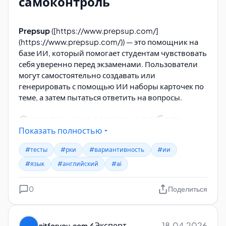
самоконтроль
Prepsup
([https://www.prepsup.com/]
(https://www.prepsup.com/)) — это помощник на
базе ИИ, который помогает студентам чувствовать
себя уверенно перед экзаменами. Пользователи
могут самостоятельно создавать или
генерировать с помощью ИИ наборы карточек по
теме, а затем пытаться ответить на вопросы.
Основные режимы работы
Показать полностью
Prepsup
#тесты
#рки
#вариантивность
#ии
Flashcards
— режим набора карточек по
#язык
#английский
#ai
принципу «вопрос — ответ».
AI Tutor
— режим тестирования с подсказками,
0
Поделиться
который служит тренировкой перед устным
экзаменом.
Эксперт
18.04.2026
nitforyou.com
🔬