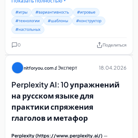
Показать полностью
Ребенку требуется найти и зачеркнуть слова,
которые будут содержаться в вашей головоломке.
#игры
#вариантивность
#игровые
https://learningapps.org/
#технологии
#шаблоны
#конструктор
#настольных
https://www.twinkl.co.uk/
https://www.flippity.net/
0
Поделиться
https://toolsforeducators.com/
https://www.educandy.com/
Эксперт
18.04.2026
nitforyou.com
🔬
https://www.educaplay.com/
Perplexity AI: 10 упражнений
https://www.edu-games.org/word-games/
на русском языке для
Генератор анаграмм
практики спряжения
Анаграмма
— слово или словосочетание,
глаголов и метафор
образованное путём перестановки букв,
составляющих другое слово (или словосочетание).
Perplexity (https://www.perplexity.ai/)
—