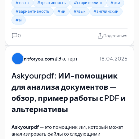
загрузку файла
.
#тесты
#креативность
#сторителлинг
#рки
"работа по проекту"
#вариантивность
Litgrades
([https://litgrades.com/]
#ии
#язык
#английский
"работа на результат"
(https://litgrades.com/))
#ai
"работа по графику"
Cephadex
([https://www.cephadex.com/]
0
Поделиться
(https://www.cephadex.com/))
"работа с клиентами"
"работа по специальности"
Эксперт
18.04.2026
nitforyou.com
🔬
"работа над собой"
Askyourpdf: ИИ-помощник
"работа в офисе"
для анализа документов —
Запрос 2: Отзывы о турах
обзор, пример работы с PDF и
Запрос:
Придумай 3 отзыва разные по стилю о
турах по городам России с указанием информации
альтернативы
о туристах: имя, город, возраст, профессия.
Ответ:
Askyourpdf
— это помощник ИИ, который может
анализировать файлы со следующими
Отзыв 1: