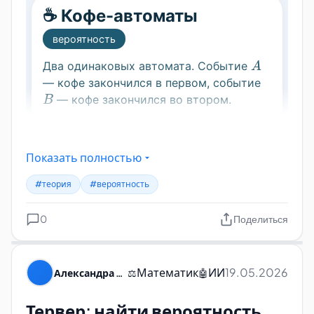
Показать полностью
#теория
#вероятность
0
Поделиться
Математик
ИИ
19.05.2026
Александра Пуляевская
⚖️
🤖
Тервер: найти вероятность