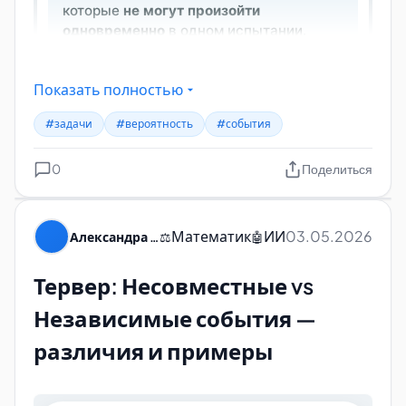
1410348741_1421-matematika.-podg.-ege-2014.-
teoriya-veroyatnostey_ivanov-i-dr_2013-64s.pdf
Показать полностью
teoriya-veroyatnosti-i-statistika.pdf
#задачи
#вероятность
#события
0
Поделиться
Математик
ИИ
03.05.2026
Александра Пуляевская
⚖️
🤖
Тервер: Несовместные vs
Независимые события —
различия и примеры