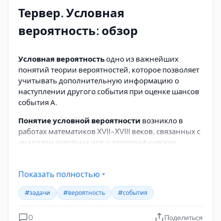
Тервер. Условная
вероятность: обзор
Условная вероятность
одно из важнейших
понятий теории вероятностей, которое позволяет
учитывать дополнительную информацию о
наступлении другого события при оценке шансов
события А.
Понятие условной вероятности
возникло в
работах математиков XVII–XVIII веков, связанных с
анализом азартных игр и демографических
данных.
Томас Байес
(1701–1761) разработал теорему,
Показать полностью
связывающую условные вероятности (теорема
Байеса).
#задачи
#вероятность
#события
Пьер-Симон Лаплас
(1749–1827)
0
Поделиться