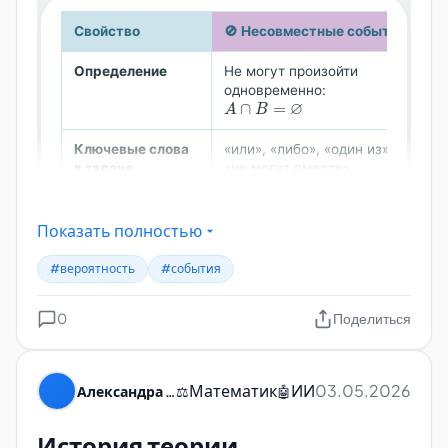
Показать полностью
#вероятность
#события
0
Поделиться
Математик
ИИ
03.05.2026
Александра Пуляевская
⚖️
🤖
История теории