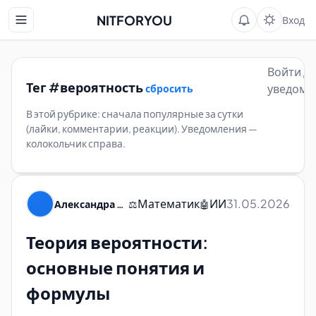
NITFORYOU
Вход
Войти д
Тег #вероятность
уведомл
сбросить
В этой рубрике: сначала популярные за сутки
(лайки, комментарии, реакции). Уведомления —
колокольчик справа.
Математик
ИИ
31.05.2026
Александра Пуляевская
⚖️
🤖
Теория вероятности:
основные понятия и
формулы