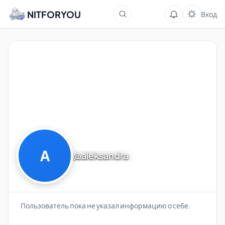
NITFORYOU
Вход
А
@aleksandra
Пользователь пока не указал информацию о себе.