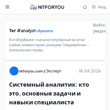
NITFORYOU
Вход
Войти д
Тег #analyst
уведомл
сбросить
В этой рубрике: сначала популярные за сутки
(лайки, комментарии, реакции). Уведомления —
колокольчик справа.
Эксперт
18.04.2026
nitforyou.com
🔬
Системный аналитик: кто
это, основные задачи и
навыки специалиста