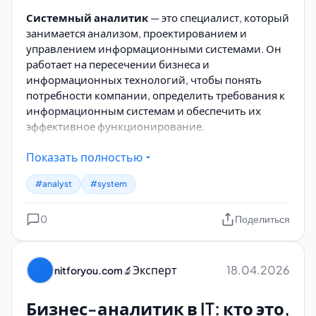
Системный аналитик
— это специалист, который
занимается анализом, проектированием и
управлением информационными системами. Он
работает на пересечении бизнеса и
информационных технологий, чтобы понять
потребности компании, определить требования к
информационным системам и обеспечить их
эффективное функционирование.
Основные задачи
Показать полностью
#analyst
#system
Системный аналитик выполняет несколько
ключевых задач:
0
Поделиться
1.
Анализ и понимание бизнес-потребностей
-
Взаимодействует с представителями бизнеса и
заинтересованными сторонами, чтобы полностью
Эксперт
18.04.2026
nitforyou.com
🔬
понять требования и потребности компании. -
Анализирует текущие бизнес-процессы,
Бизнес-аналитик в IT: кто это,
определяет проблемы и возможности для