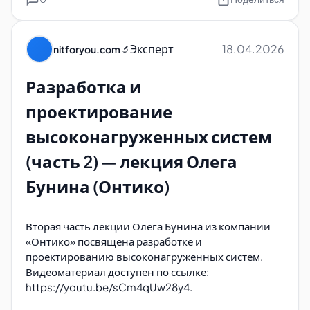
отказоустойчивости
Практические кейсы из опыта компании
Эксперт
18.04.2026
nitforyou.com
🔬
Онтико
Доступ к материалу
Разработка и
проектирование
Полную видеозапись лекции можно посмотреть
по ссылке: https://youtu.be/KmIE5K6adus. Это
высоконагруженных систем
первая часть
цикла, поэтому в следующих
(часть 2) — лекция Олега
материалах ожидается продолжение темы с более
глубоким погружением в технические детали и
Бунина (Онтико)
примеры реализации.
Вторая часть лекции Олега Бунина из компании
«Онтико» посвящена разработке и
проектированию высоконагруженных систем.
Видеоматериал доступен по ссылке:
https://youtu.be/sCm4qUw28y4.