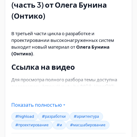
(часть 3) от Олега Бунина
Мониторинг и отказоустойчивость
—
инструменты для отслеживания состояния
(Онтико)
системы и обеспечения её стабильной работы.
Лекция основана на опыте команды «Онтико» и
В третьей части цикла о разработке и
содержит примеры из реализованных проектов.
проектировании высоконагруженных систем
Для более глубокого погружения в тему
выходит новый материал от
Олега Бунина
рекомендуется ознакомиться с первой частью
(Онтико)
.
материала.
Ссылка на видео
Для просмотра полного разбора темы доступна
видеозапись: https://youtu.be/MG8-HmgOXlk
Что входит в этот выпуск
Показать полностью
Продолжение обсуждения архитектурных
#highload
#разработки
#архитектура
решений для систем с высокой нагрузкой.
#проектирование
#и
#масшабирование
Практические примеры и кейсы из опыта
Онтико
.