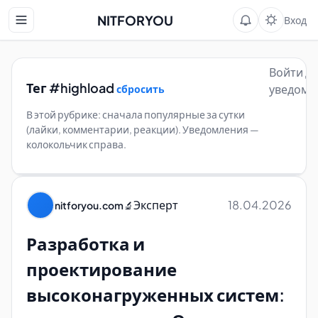
NITFORYOU
Вход
Войти д
Тег #highload
уведомл
сбросить
В этой рубрике: сначала популярные за сутки
(лайки, комментарии, реакции). Уведомления —
колокольчик справа.
Эксперт
18.04.2026
nitforyou.com
🔬
Разработка и
проектирование
высоконагруженных систем: