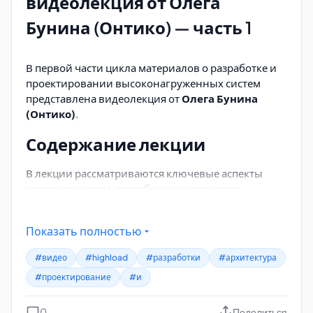
видеолекция от Олега
Бунина (Онтико) — часть 1
В первой части цикла материалов о разработке и
проектировании высоконагруженных систем
представлена видеолекция от
Олега Бунина
(Онтико)
.
Содержание лекции
В лекции рассматриваются ключевые аспекты
создания систем, способных выдерживать
высокие нагрузки. Основные темы включают:
Принципы проектирования архитектуры для
Показать полностью
масштабирования
#видео
#highload
#разработки
#архитектура
Выбор технологий и инструментов под
#проектирование
#и
конкретные задачи
Методы оптимизации производительности и
0
Поделиться