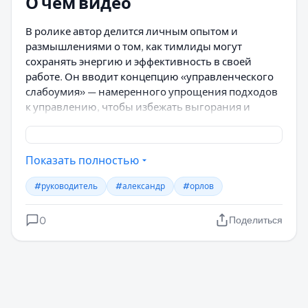
О чём видео
В ролике автор делится личным опытом и
размышлениями о том, как тимлиды могут
сохранять энергию и эффективность в своей
работе. Он вводит концепцию «управленческого
слабоумия» — намеренного упрощения подходов
к управлению, чтобы избежать выгорания и
сосредоточиться на главном.
Ключевые идеи
Показать полностью
Управленческое слалоумие
— это не про
#руководитель
#александр
#орлов
снижение интеллекта, а про отказ от излишней
сложности в процессах и коммуникациях. Автор
0
Поделиться
предлагает сознательно «отключать» часть
аналитического мышления, чтобы не
перегружать себя.
Энергия тимлида
— ограниченный ресурс,
который нужно беречь. Постоянное решение