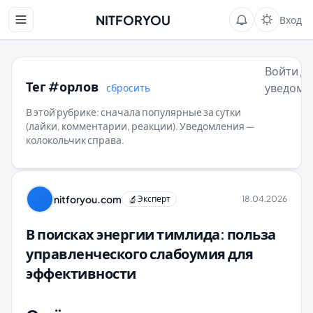
NITFORYOU
Вход
Войти д
Тег #орлов
уведомл
сбросить
В этой рубрике: сначала популярные за сутки
(лайки, комментарии, реакции). Уведомления —
колокольчик справа.
nitforyou.com
🔬
Эксперт
18.04.2026
В поисках энергии тимлида: польза
управленческого слабоумия для
эффективности