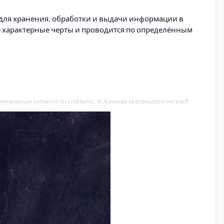
я для хранения, обработки и выдачи информации в
 характерные черты и проводится по определённым
содержание можно выразить в форме математической
 связи. Решение таких задач связано с большими
(поиск, сортировку, агрегирование, фильтрацию) и
 частичную обработку.