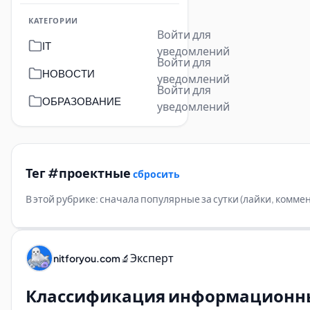
КАТЕГОРИИ
Войти для
IT
уведомлений
Войти для
НОВОСТИ
уведомлений
Войти для
ОБРАЗОВАНИЕ
уведомлений
Тег #проектные
сбросить
В этой рубрике: сначала популярные за сутки (лайки, комм
Эксперт
nitforyou.com
🔬
Классификация информационных