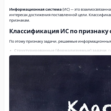
Информационная система
(ИС) — это взаимосвязанна
интересах достижения поставленной цели. Классифик
признакам.
Классификация ИС по признаку 
По этому признаку задачи, решаемые информационными
Структурированные (формализуемые) задачи
, 
модели с точным алгоритмом решения.
Неструктурированные (неформализуемые) зад
трудностями из-за невозможности создания математ
Частично структурированные задачи
, где извес
Информационные системы для решения частично струк
Информационные системы, создающие управле
обеспечивают информационную поддержку пользовате