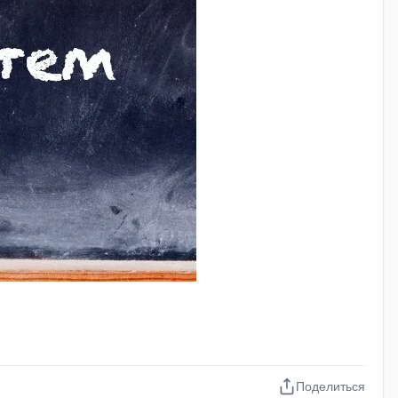
предоставляют пользователю математические,
 информации
одного или нескольких типов структурных элементов
у от других данных.
и создании информационной базы процесс
 к общей электронной топографической основе, такой
ов, например телефонам, адресам или литературе. К
Поделиться