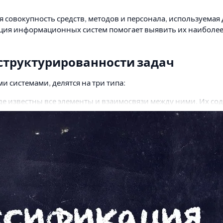
я совокупность средств, методов и персонала, используема
ация информационных систем помогает выявить их наиболее
структурированности задач
 системами, делятся на три типа:
где известны все элементы и взаимосвязи между ними. Их 
ачи
, в которых невозможно выделить элементы и установить
ического описания и разработки алгоритма.
тна лишь часть элементов и связей между ними.
турированных задач подразделяются на два вида:
нческие отчёты
. Они ориентированы на обработку данных 
ля, предоставляя доступ к информации в базе данных и её