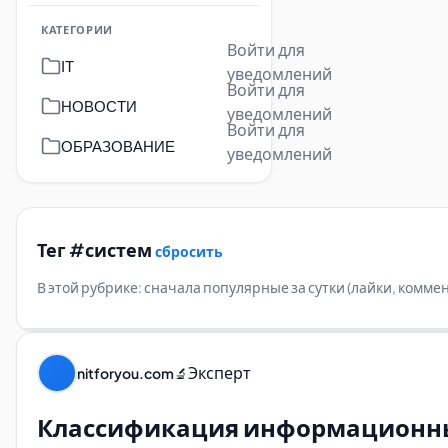
КАТЕГОРИИ
Войти для
IT
уведомлений
Войти для
НОВОСТИ
уведомлений
Войти для
ОБРАЗОВАНИЕ
уведомлений
Тег #систем
сбросить
В этой рубрике: сначала популярные за сутки (лайки, комм
Эксперт
nitforyou.com
🔬
Классификация информационных