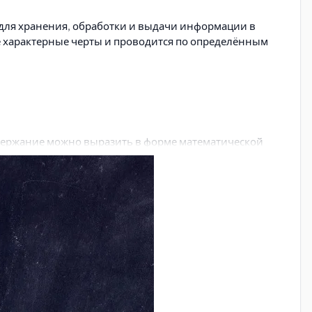
я для хранения, обработки и выдачи информации в
 характерные черты и проводится по определённым
содержание можно выразить в форме математической
 связи. Решение таких задач связано с большими
(поиск, сортировку, агрегирование, фильтрацию) и
 частичную обработку.