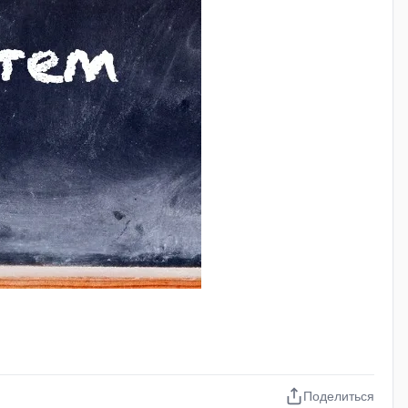
предоставляют пользователю математические,
 информации
одного или нескольких типов структурных элементов
у от других данных.
и создании информационной базы процесс
 к общей электронной топографической основе, такой
ов, например телефонам, адресам или литературе. К
Поделиться