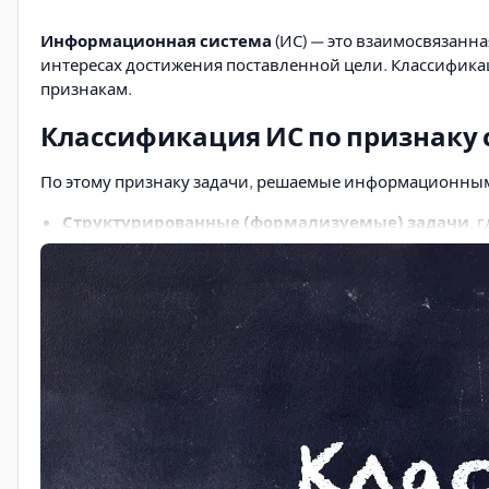
Информационная система
(ИС) — это взаимосвязанна
интересах достижения поставленной цели. Классифик
признакам.
Классификация ИС по признаку 
По этому признаку задачи, решаемые информационными
Структурированные (формализуемые) задачи
, 
модели с точным алгоритмом решения.
Неструктурированные (неформализуемые) зад
трудностями из-за невозможности создания математ
Частично структурированные задачи
, где извес
Информационные системы для решения частично струк
Информационные системы, создающие управле
обеспечивают информационную поддержку пользовате