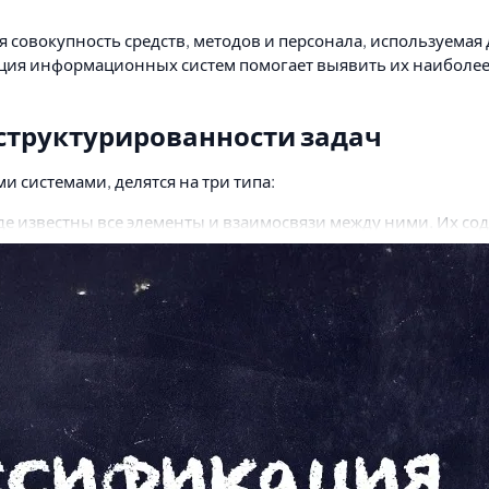
я совокупность средств, методов и персонала, используема
ация информационных систем помогает выявить их наиболее
структурированности задач
 системами, делятся на три типа:
где известны все элементы и взаимосвязи между ними. Их 
ачи
, в которых невозможно выделить элементы и установить
ического описания и разработки алгоритма.
тна лишь часть элементов и связей между ними.
турированных задач подразделяются на два вида:
нческие отчёты
. Они ориентированы на обработку данных 
ля, предоставляя доступ к информации в базе данных и её