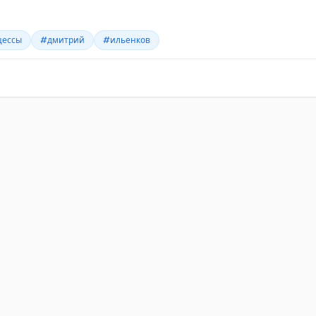
цессы
#дмитрий
#ильенков