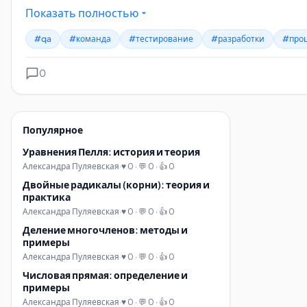
Показать полностью
#qa
#команда
#тестирование
#разработки
#про
0
Популярное
Уравнения Пелля: история и теория
Александра Пуляевская
·
♥ 0 · 💬 0 · 👍 0
Двойные радикалы (корни): теория и
практика
Александра Пуляевская
·
♥ 0 · 💬 0 · 👍 0
Деление многочленов: методы и
примеры
Александра Пуляевская
·
♥ 0 · 💬 0 · 👍 0
Числовая прямая: определение и
примеры
Александра Пуляевская
·
♥ 0 · 💬 0 · 👍 0