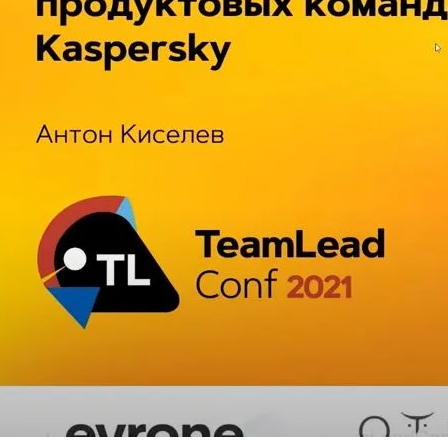
я к проактивному, где качество закладывается на этапе про
онирует в сторону
использования искусственного интелл
ариев. - Анализа больших объёмов данных о качестве.
 к быстро меняющемуся рынку и повышать эффективность п
 и надёжность продуктов Kaspersky
, обеспечивая безопас
 помогает компании сохранять лидирующие позиции в инду
.be/j5u_sv_Uzrk