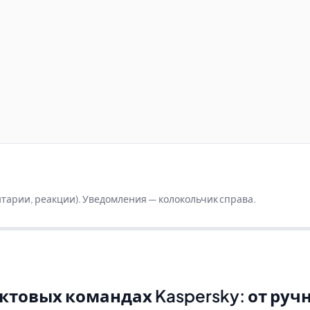
ентарии, реакции). Уведомления — колокольчик справа.
ктовых командах Kaspersky: от руч