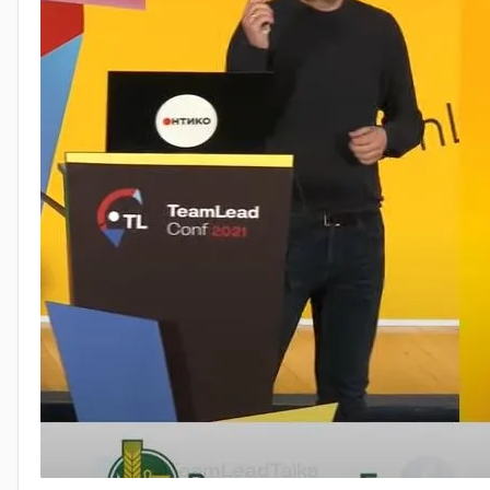
Этот подход помог перейти от реактивного тестировани
Современные тенденции
В настоящее время тестирование в Kaspersky эволюци
потенциальных проблем. - Оптимизации тестовых сцен
Такие инновации позволяют командам адаптироваться
Значение для продуктов
Эволюция тестирования напрямую влияет на
качество
киберугроз. Постоянное совершенствование подходов
Подробнее об этом можно узнать в видео: https://youtu