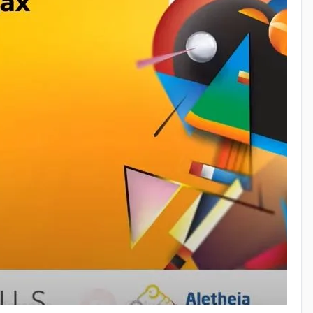
ектирования.
екта и машинного обучения
для: - Предсказания
роцессов.
ность для пользователей в условиях растущих
стрии.