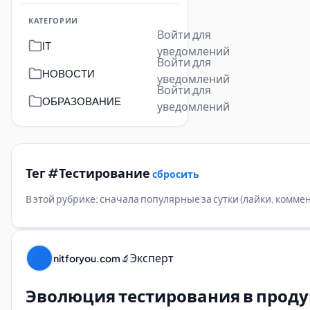
КАТЕГОРИИ
Войти для
IT
уведомлений
Войти для
НОВОСТИ
уведомлений
Войти для
ОБРАЗОВАНИЕ
уведомлений
Тег #Тестирование
сбросить
В этой рубрике: сначала популярные за сутки (лайки, комм
Эксперт
nitforyou.com
🔬
Эволюция тестирования в проду