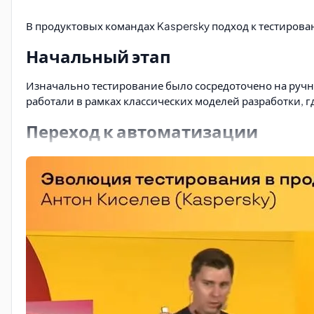
В продуктовых командах Kaspersky подход к тестирова
Начальный этап
Изначально тестирование было сосредоточено на ручн
работали в рамках классических моделей разработки, 
Переход к автоматизации
С ростом сложности продуктов и увеличением частоты
проверки регрессий. - Снизить нагрузку на ручное тес
Внедрение автоматизированных тестов стало ключевы
Интеграция в процессы разрабо
Следующим этапом стала
интеграция тестирования в
стадий проекта, что способствовало: - Раннему выявл
команде.