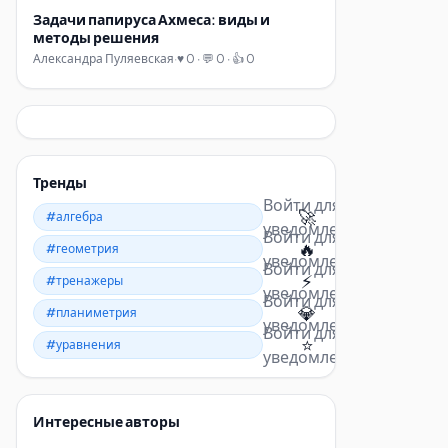
Задачи папируса Ахмеса: виды и
методы решения
Александра Пуляевская
·
♥ 0 · 💬 0 · 👍 0
Тренды
Войти для
🚀
#алгебра
уведомлений
Войти для
🔥
#геометрия
уведомлений
Войти для
⚡
#тренажеры
уведомлений
Войти для
💎
#планиметрия
уведомлений
Войти для
⭐
#уравнения
уведомлений
Интересные авторы