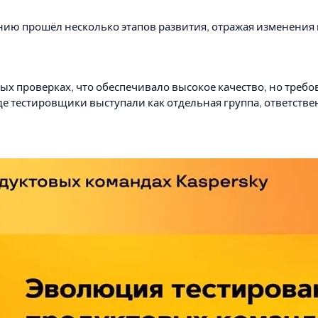
нию прошёл несколько этапов развития, отражая изменения 
ых проверках, что обеспечивало высокое качество, но треб
где тестировщики выступали как отдельная группа, ответств
 обновлений возникла необходимость в
автоматизации те
тирование. - Повысить стабильность выпускаемых версий.
м шагом для поддержания качества при динамичном развит
тки
 цикл разработки
(CI/CD). Тестировщики начали работать 
ению дефектов. - Сокращению времени на исправление ошиб