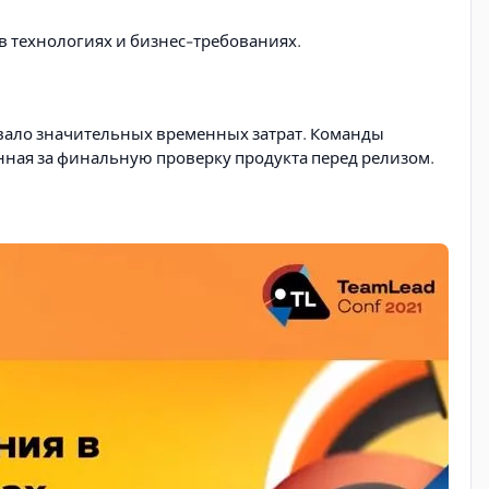
в технологиях и бизнес-требованиях.
овало значительных временных затрат. Команды
енная за финальную проверку продукта перед релизом.
стирования
. Это позволило: - Ускорить процесс
ии функционала.
в тесном взаимодействии с разработчиками с ранних
ок. - Формированию культуры качества во всей