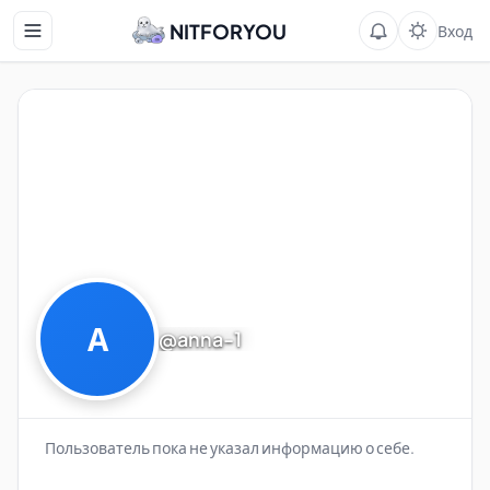
NITFORYOU
Вход
А
@anna-1
Пользователь пока не указал информацию о себе.