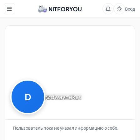
NITFORYOU
Вход
D
@dwayneket
Пользователь пока не указал информацию о себе.