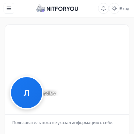
NITFORYOU
Вход
Л
@lev
Пользователь пока не указал информацию о себе.