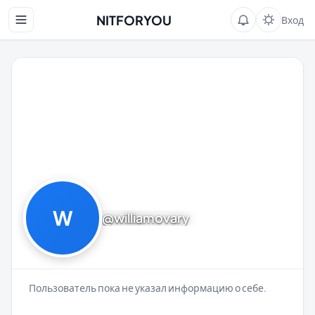
NITFORYOU
Вход
W
@williamovary
Пользователь пока не указал информацию о себе.