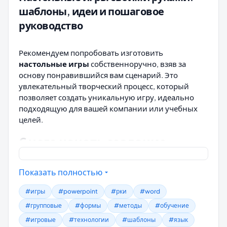
перемещения между разными частями
шаблоны, идеи и пошаговое
игрового поля, что добавляет динамики в
руководство
геймплей.
Настройка надписей
: В редакторе есть
Рекомендуем попробовать изготовить
инструменты для создания, редактирования и
настольные игры
собственноручно, взяв за
форматирования текстовых надписей. Это
основу понравившийся вам сценарий. Это
полезно для обозначения правил, названий
увлекательный творческий процесс, который
клеток или подсказок.
позволяет создать уникальную игру, идеально
подходящую для вашей компании или учебных
Добавление иллюстраций
: Программа
целей.
поддерживает импорт дополнительных
изображений, которые можно размещать на
С чего начать создание
поле для украшения или функциональных
целей.
настольной игры?
Показать полностью
Фоновые изображения и текстуры
: Вы
Первый и самый важный момент, от
можете загружать фоновые картинки и
реализации которого зависит качество игры,
#игры
#powerpoint
#рки
#word
применять к ним текстуры, чтобы создать
— это ее идея.
Хорошо, если вы, приступая к
уникальный визуальный стиль игры.
#групповые
#формы
#методы
#обучение
созданию своей настольной игры, уже примерно
#игровые
#технологии
#шаблоны
#язык
представляете, какой она будет. Можно сделать
Шаблоны элементов
: Hodilka Master