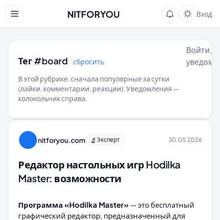
NITFORYOU
Вход
Войти д
Тег #board
уведомл
сбросить
В этой рубрике: сначала популярные за сутки
(лайки, комментарии, реакции). Уведомления —
колокольчик справа.
nitforyou.com
🔬
Эксперт
30.05.2026
Редактор настольных игр Hodilka
Master: возможности
Программа «Hodilka Master»
— это бесплатный
графический редактор, предназначенный для