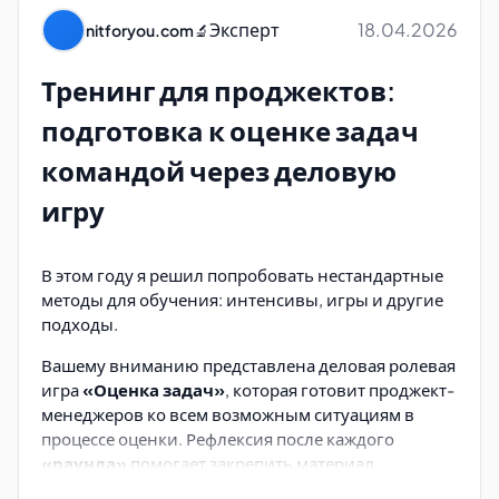
(пользователя). Работает и транслирует команде
Эксперт
18.04.2026
nitforyou.com
🔬
принятую методологию. Выполняет функции
*Scrum-master*'а, но влияет на команду, работает
Тренинг для проджектов:
с ней, а не просто «фасилитирует и передвигает
карточки».
подготовка к оценке задач
Очень важно: держит команду в тонусе. Решение
командой через деловую
конфликтов, модерирование встреч,
игру
выстраивание внутри команды, именно команды,
способной решить любую задачу. Подбор людей.
Должен разбираться в бизнес-слое продукта и
В этом году я решил попробовать нестандартные
понимать, как работает продукт на системном
методы для обучения: интенсивы, игры и другие
уровне, не хуже тестировщика.
подходы.
Аналитик/System analyst
— раскладывает
Вашему вниманию представлена деловая ролевая
бизнес-требования на текущее поведение
игра
«Оценка задач»
, которая готовит проджект-
системы, систематизирует и структурирует
менеджеров ко всем возможным ситуациям в
требования. Проектирует решение.
процессе оценки. Рефлексия после каждого
«раунда»
помогает закрепить материал.
Очень важно: чтобы проектирование решения
было не в отрыве от команды. Решение всегда