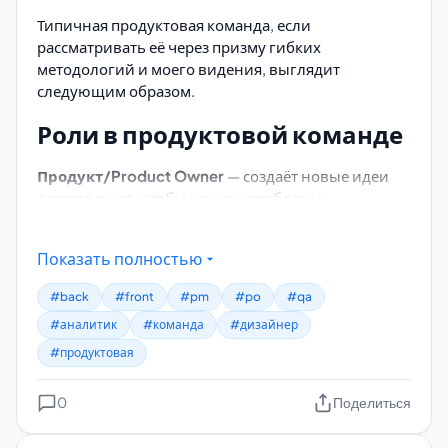
Типичная продуктовая команда, если
рассматривать её через призму гибких
методологий и моего видения, выглядит
следующим образом.
Роли в продуктовой команде
Продукт/Product Owner
— создаёт новые идеи
для продукта, чтобы решать проблемы
пользователя или увеличить прибыль продукта/
компании.
Показать полностью
Очень важно: всегда должен общаться с командой
#back
#front
#pm
#po
#qa
в формате:
«У пользователя есть проблема, мы
решаем проблему пользователя, мы
#аналитик
#команда
#дизайнер
помогаем пользователю достигнуть...»
.
#продуктовая
Руководитель проекта/Delivery manager/IT
0
Project manager
— организует процессы работы в
Поделиться
команде, отвечает за сроки и порядок выполнения
фич, контролирует доставку фич до прода