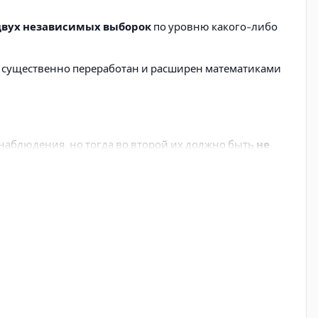
двух независимых выборок
по уровню какого-либо
 существенно переработан и расширен математиками
 2 наблюдения, но тогда во второй их должно быть
не
х значений
признака (все числа – разные)
или очень