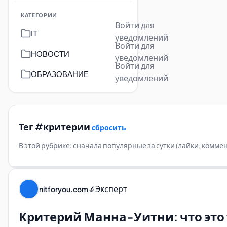
КАТЕГОРИИ
Войти для
IT
уведомлений
Войти для
НОВОСТИ
уведомлений
Войти для
ОБРАЗОВАНИЕ
уведомлений
Тег #критерии
сбросить
В этой рубрике: сначала популярные за сутки (лайки, комм
Эксперт
nitforyou.com
🔬
Критерий Манна-Уитни: что это 