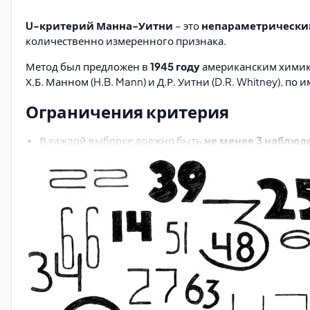
U-критерий Манна-Уитни
– это
непараметрически
количественно измеренного признака.
Метод был предложен в
1945 году
американским химик
Х.Б. Манном (H.B. Mann) и Д.Р. Уитни (D.R. Whitney), п
Ограничения критерия
В каждой выборке должно быть
не менее 3 наблюд
менее 5
.
В каждой выборке должно быть
не более 60 наблю
Условием для применения
U-критерия Манна-Уитни
малое число
таких совпадений.
Формулировка гипотез
H0
: Уровень признака в группе 2 не ниже уровня приз
H1
: Уровень признака в группе 2 ниже уровня признак