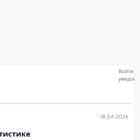
Войти д
уведомл
18.04.2026
атистике