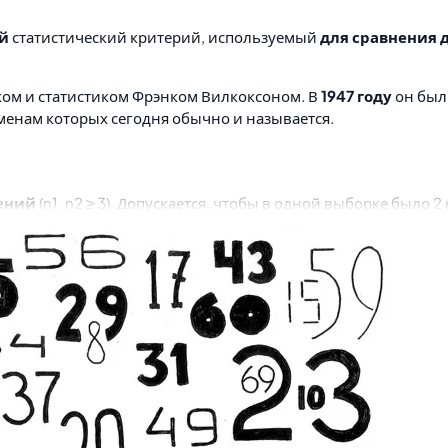
й
статистический критерий, используемый
для сравнения 
ом и статистиком Фрэнком Вилкоксоном. В
1947 году
он был
о именам которых сегодня обычно и называется.
ений
(n1, n2 ≥ 3). Допускается, чтобы в одной выборке было
дений
(n1, n2 ≤ 60).
 является
отсутствие
в сравниваемых группах
совпадающи
нака в группе 1.
а в группе 1.