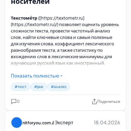
носителей
Текстомéтр
([https://textometr.ru]
(https://textometr.ru)/) позволяет оценить уровень
сложности текста, провести частотный анализ
слов, найти ключевые слова и самые полезные
для изучения слова, коэффициент лексического
разнообразия текста, а также статистику по
вхождению слов в лексические минимумы для
изучающих русский язык как иностранный.
Определение уровня текста
Показать полностью
для иностранных учащихся
#текст
#рки
#анализ
Определение уровня по шкале
CEFR от А1 до С2
0
Поделиться
происходит автоматически, с помощью
регрессионной модели, обученной на корпусе из
700 текстов
из пособий по РКИ.
Эксперт
18.04.2026
nitforyou.com
🔬
Может ли она ошибаться? Эксперименты