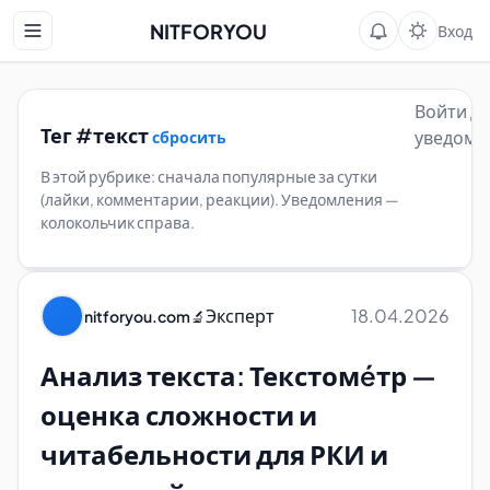
NITFORYOU
Вход
Войти д
Тег #текст
уведомл
сбросить
В этой рубрике: сначала популярные за сутки
(лайки, комментарии, реакции). Уведомления —
колокольчик справа.
Эксперт
18.04.2026
nitforyou.com
🔬
Анализ текста: Текстомéтр —
оценка сложности и
читабельности для РКИ и