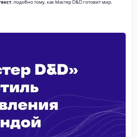
текст
, подобно тому, как Мастер D&D готовит мир,
гры (процессы) и понятные цели, а затем дать свободу
ыл вовлечён в процесс, находил в работе что-то
вать на новые обстоятельства и идеи команды,
ости
сотрудников. Команда, чувствуя доверие и имея