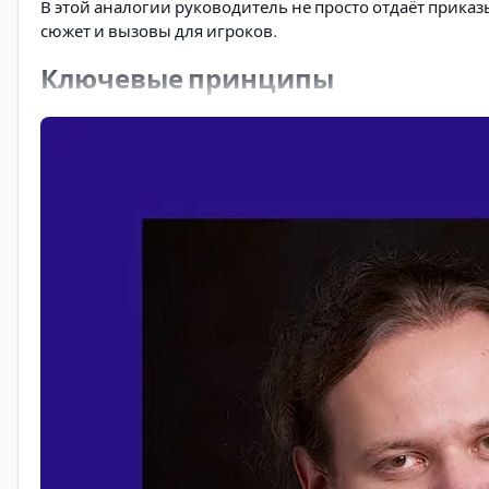
В этой аналогии руководитель не просто отдаёт приказ
сюжет и вызовы для игроков.
Ключевые принципы
Создание среды для действий
: Задача лидера — п
в выборе способов их достижения.
Фокус на вовлечении
: Как и хороший Мастер, руко
интересное для себя и чувствовал свой вклад в общи
Гибкость и адаптивность
: План, как и сценарий иг
поддерживая динамику и интерес.
Практическое применение
Такой стиль управления помогает сместить фокус с м
понятные рамки, часто проявляет большую креативност
[Видео](https://www.youtube.com/embed/uE6F4_pxU9