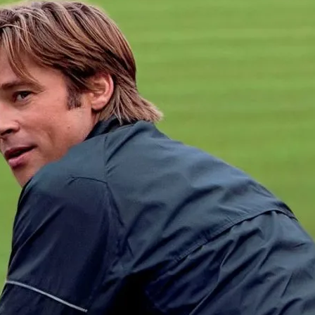
исходит торг с 2 командами и владельцем клуба — высший п
зультата). В моей карьере при формировании команды часто
 с кем-то, а не только с собой, даёт другое мнение либо по
ез это, когда хочется "выиграть лигу", а у тебя денег на ком
о просмотра :)