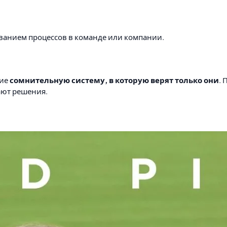
иванием процессов в команде или компании.
ние
сомнительную систему, в которую верят только они
.
ают решения.
нам, хочу выделить основные для себя:
в вашей работе это ваши коллеги и начальство.
основном тянется на энтузиастах и их энергии.
темой, но вот
без личного участия главного героя, без ег
ился союзник среди коллектива, лидер изменений, который п
полезно сыграло и позволило быстрее прийти к результату. И