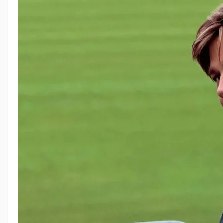
Умение вести переговоры и торг
— сцена, где про
необходимые тебе элементы системы для победы (ре
Дополнительные уроки
Напарник очень важен
— даже обсуждать идеи вслух
Ограниченный бюджет
— все стартапы проходят чер
г...а, а затем мы." (с) по сравнению с другими.
Спойлерить, чем закончится фильм, я не буду, приятног
https://youtu.be/N7NOcxG0Ekg