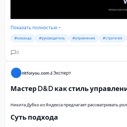
Показать полностью
#команда
#руководитель
#управление
#стратегия
0
Эксперт
nitforyou.com
🔬
Мастер D&D как стиль управлен
Никита Дубко из Яндекса предлагает рассматривать ро
Суть подхода