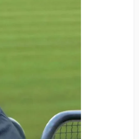
илотаж переговоров, когда ты хочешь получить
 приходится вести такие переговоры.
дтверждение вашего.
анду. "Есть богатые команды, есть бедные, потом 50 м