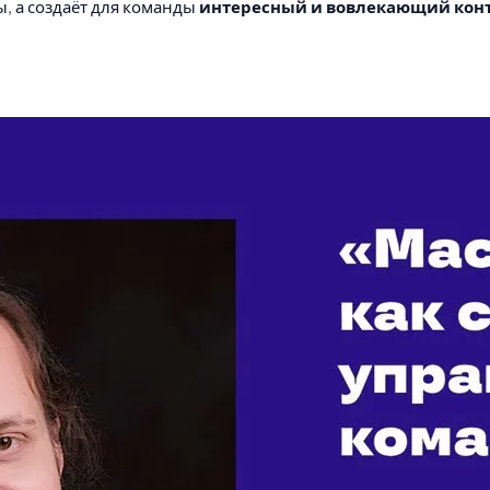
ы, а создаёт для команды
интересный и вовлекающий кон
редоставить команде необходимые ресурсы, чёткие правила и
водитель должен следить, чтобы каждый участник команды б
й результат.
ры, может меняться по ходу дела. Важно уметь гибко реагиро
икроменеджмента на
развитие автономности и ответственн
ь и эффективность в решении задач.
o)