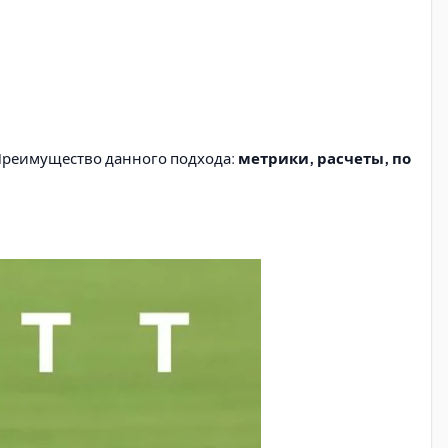
 Преимущество данного подхода:
метрики, расчеты, по
о личного общения ничего не вышло бы
. Он нашел
одхватывает их. Билли начал проводить то, что мы
 даже не потребовалась смена тренера, который остался