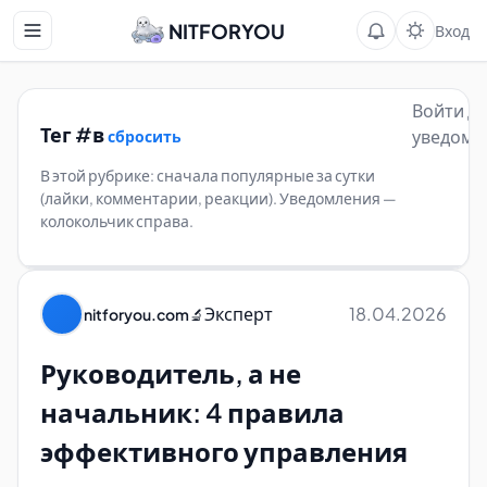
NITFORYOU
Вход
Войти д
Тег #в
уведомл
сбросить
В этой рубрике: сначала популярные за сутки
(лайки, комментарии, реакции). Уведомления —
колокольчик справа.
Эксперт
18.04.2026
nitforyou.com
🔬
Руководитель, а не
начальник: 4 правила
эффективного управления