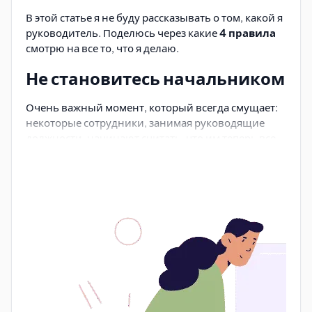
В этой статье я не буду рассказывать о том, какой я
руководитель. Поделюсь через какие
4 правила
смотрю на все то, что я делаю.
Не становитесь начальником
Очень важный момент, который всегда смущает:
некоторые сотрудники, занимая руководящие
должности, начинают считать, что им теперь все
должны.
Очень не люблю таких людей, которые думают о
себе в первую очередь.
Цитата: "Люби Спартак в себе - а не себя в
Спартаке" (с) Н.П. Старостин.
Очень давно она
запала мне в душу, и я отношусь к работе в
компании именно так. Начинаю очень ценить
моменты, когда проникаюсь компанией, когда
она (работа в компании) становиться частью
жизни, а не целью заработка. Если воспринимать