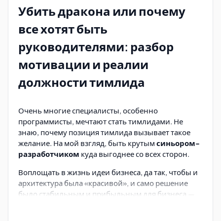
ожидаемый конечный результат. Да есть в этом
Убить дракона или почему
минус: человек, отдавший приказ, считает, что это
его заслуга :). Но это уже ваш выбор: хотите жить в
все хотят быть
беспорядке или достаньте метлу и приберите все
руководителями: разбор
сами.
мотивации и реалии
Дискуссия - процесс
должности тимлида
руководства
Обсуждение проблемы или идеи - это все еще
Очень многие специалисты, особенно
процесс руководства. Решил, что такой важный
программисты, мечтают стать тимлидами. Не
момент требует отдельного абзаца, потому что это
знаю, почему позиция тимлида вызывает такое
один из моих любимых инструментов. "В споре
желание. На мой взгляд, быть крутым
синьором-
рождается истина!" Поэтому не воспринимайте в
разработчиком
куда выгоднее со всех сторон.
штыки моменты, когда вам возражают, а
управляйте дискуссией.
Воплощать в жизнь идеи бизнеса, да так, чтобы и
архитектура была «красивой», и само решение
В ходе дискуссии можно найти неординарное
было стабильным и прибыльным для бизнеса —
решение проблемы, к которому вы не были
что ещё нужно?
готовы. А идея может трансформироваться в
нечто больше, чем вы предполагали. Так как