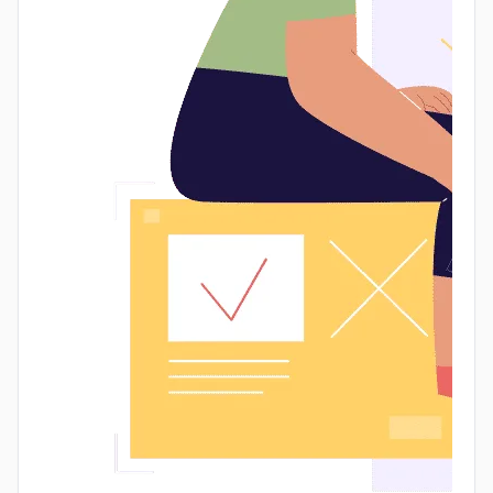
себя именно так, то не можешь заняв
руководящую позицию считать, что ты выше
других, что тебе все должны.
Особенно очень часто у молодых руководителей
бывает такое проявление: вчера вы с ним прод
тушили вместе, а сегодня он уже считает себя
супер важной шишкой, ведь все он ваш
начальник.
Часто люди отстраняются из-за страха, что вы не
будете их воспринимать в новой роли, а не только
от нахлынувшего чувства собственной важности.
На мой взгляд, не стоит рушить все старые
социальные связи, просто нужно в каких-то
моментах напомнить: "Я хочу поговорить с тобой,
не как твой друг, а как руководитель. У нас есть
проблема..."
Руководить, а не отдавать