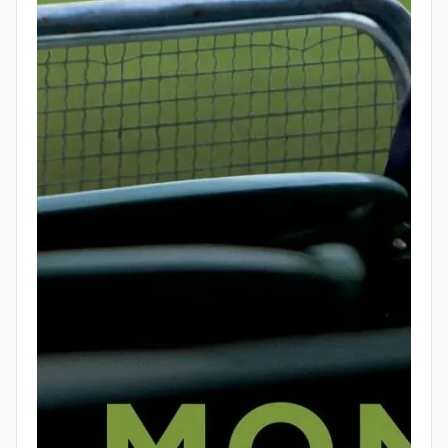
происходит торг с 2 командами и владельцем
клуба — высший пилотаж переговоров, когда
ты хочешь получить необходимые тебе
элементы системы для победы (результата). В
моей карьере при формировании команды
часто приходится вести такие переговоры.
Дополнительные уроки
Напарник очень важен
— даже обсуждать
идеи вслух с кем-то, а не только с собой, даёт
другое мнение либо подтверждение вашего.
Ограниченный бюджет
— все стартапы
проходят через это, когда хочется "выиграть
лигу", а у тебя денег на команду. "Есть богатые
команды, есть бедные, потом 50 м г...а, а затем
мы." (с) по сравнению с другими.
Спойлерить, чем закончится фильм, я не буду,
приятного просмотра :)