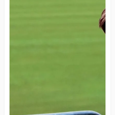
тренеров
— в вашей работе это ваши коллеги и
начальство.
Переходный этап очень сложный сам по
себе
и в основном тянется на энтузиастах и их
энергии.
Очень важный момент, лично для меня:
система системой, но вот
без личного участия
главного героя, без его личного общения
ничего не вышло бы
. Он нашел лидера
раздевалки, опытного игрока, и теперь
появился союзник среди коллектива, лидер
изменений, который подхватывает их. Билли
начал проводить то, что мы называем
1х1
встречи с сотрудниками
, что очень полезно
сыграло и позволило быстрее прийти к
результату. И даже не потребовалась смена
тренера, который остался в итоге в команде.
Умение вести переговоры и торг
— сцена, где