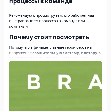
процессы в команде
Рекомендую к просмотру тем, кто работает над
выстраиванием процессов в команде или
компании.
Почему стоит посмотреть
Потому что в фильме главные герои берут на
вооружение
сомнительную систему, в которую
верят только они
. Преимущество данного
подхода:
метрики, расчеты, по сути — данные
.
Основываясь на данных, они принимают
решения.
Основные моменты системы
Система долгое время не работает по различным
причинам, хочу выделить основные для себя:
Сопротивление со стороны скаутов и