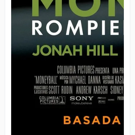
https://youtu.be/N7NOcxG0Ekg