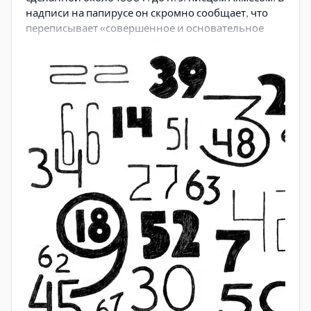
надписи на папирусе он скромно сообщает, что
переписывает «совершенное и основательное
исследование всех вещей, понимание их
сущности, познание их тайн» — то есть не
изобретает, а передаёт традицию.
Сегодня основная часть папируса хранится в
Британском музее в Лондоне, а отдельные
фрагменты — в Нью-Йорке. В нём содержится 84
задачи с решениями, и все они носят прикладной
характер: от расчёта зерна до разметки полей.
Как египтяне считали дроби
Дополнительно
Одна из самых ярких особенностей папируса —
https://exponenta.ucoz.ru/KHugu/1_mnogochleny_i_ko
работа с дробями. Египтяне почти не
использовали дроби вида 2/3, 3/4 и т. п. Вместо
этого они стремились представить любую дробь
как сумму
аликвотных дробей
— тех, у которых
числитель равен 1. Например, вместо 3/4 писали
1/2 + 1/4.