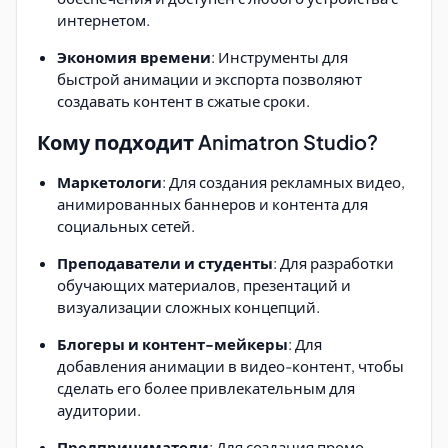
интернетом.
Экономия времени
: Инструменты для
быстрой анимации и экспорта позволяют
создавать контент в сжатые сроки.
Кому подходит Animatron Studio?
Маркетологи
: Для создания рекламных видео,
анимированных баннеров и контента для
социальных сетей.
Преподаватели и студенты
: Для разработки
обучающих материалов, презентаций и
визуализации сложных концепций.
Блогеры и контент-мейкеры
: Для
добавления анимации в видео-контент, чтобы
сделать его более привлекательным для
аудитории.
Предприниматели
: Для создания промо-