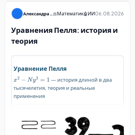
Математик
ИИ
06.08.2026
Александра Пуляевская
⚖️
🤖
Уравнения Пелля: история и
теория