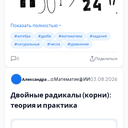
Показать полностью
#алгебра
#дроби
#математики
#задания
#натуральные
#числа
#уравнения
0
Поделиться
Математик
ИИ
03.08.2026
Александра Пуляевская
⚖️
🤖
Двойные радикалы (корни):
теория и практика