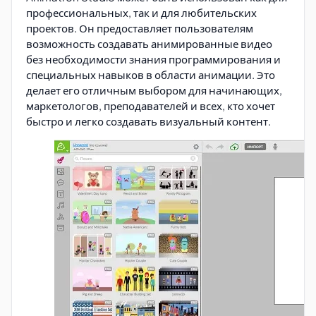
профессиональных, так и для любительских
проектов. Он предоставляет пользователям
возможность создавать анимированные видео
без необходимости знания программирования и
специальных навыков в области анимации. Это
делает его отличным выбором для начинающих,
маркетологов, преподавателей и всех, кто хочет
быстро и легко создавать визуальный контент.