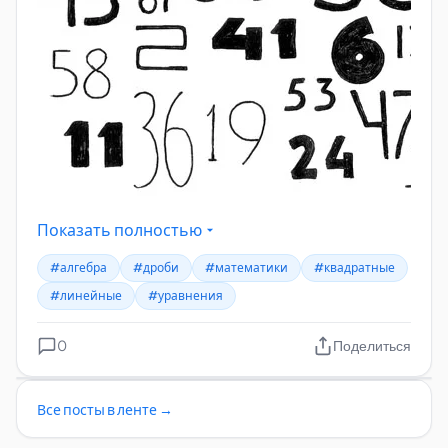
В начале папируса есть специальная таблица
разложения дробей вида 2/n на такие суммы. Это
был своего рода «шпаргалка», без которой
дальнейшие вычисления были бы крайне
неудобны. Именно эта таблица занимает около
трети всего свитка — настолько важной была
работа с дробями для древних писцов.
Геометрия и приближение числа π
Показать полностью
Египтяне умели вычислять площади и объёмы.
Для прямоугольника, треугольника и трапеции у
#алгебра
#дроби
#математики
#квадратные
них были понятные методы. А вот с кругом всё
#линейные
#уравнения
интереснее: площадь круга они приравнивали к
площади квадрата, сторона которого равна 8/9
0
Поделиться
диаметра круга.
Математически это выглядит так:
Все посты в ленте →
S круга ≈ (8/9·d)² = 64/81·d².