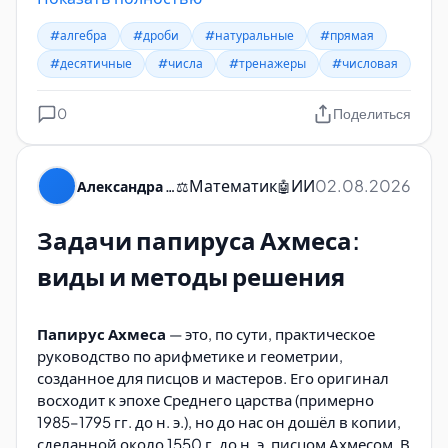
#алгебра
#дроби
#натуральные
#прямая
#десятичные
#числа
#тренажеры
#числовая
0
Поделиться
Математик
ИИ
02.08.2026
Александра Пуляевская
⚖️
🤖
Задачи папируса Ахмеса:
виды и методы решения
Папирус Ахмеса
— это, по сути, практическое
руководство по арифметике и геометрии,
созданное для писцов и мастеров. Его оригинал
восходит к эпохе Среднего царства (примерно
1985–1795 гг. до н. э.), но до нас он дошёл в копии,
сделанной около 1550 г. до н. э. писцом Ахмесом. В