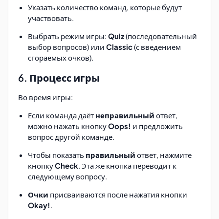
Указать количество команд, которые будут
участвовать.
Выбрать режим игры:
Quiz
(последовательный
выбор вопросов) или
Classic
(с введением
сгораемых очков).
6. Процесс игры
Во время игры:
Если команда даёт
неправильный
ответ,
можно нажать кнопку
Oops!
и предложить
вопрос другой команде.
Чтобы показать
правильный
ответ, нажмите
кнопку
Check
. Эта же кнопка переводит к
следующему вопросу.
Очки
присваиваются после нажатия кнопки
Okay!
.