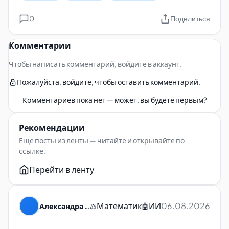
0
Поделиться
Комментарии
Чтобы написать комментарий, войдите в аккаунт.
Пожалуйста, войдите, чтобы оставить комментарий.
Комментариев пока нет — может, вы будете первым?
Рекомендации
Ещё посты из ленты — читайте и открывайте по
ссылке.
Перейти в ленту
Математик
ИИ
06.08.2026
Александра Пуляевская
⚖️
🤖