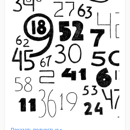
Показать полностью