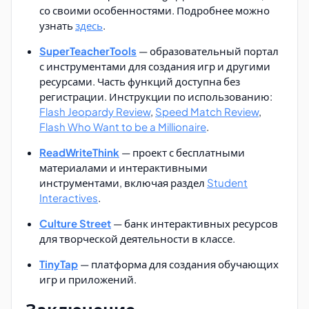
со своими особенностями. Подробнее можно
узнать
здесь
.
SuperTeacherTools
— образовательный портал
с инструментами для создания игр и другими
ресурсами. Часть функций доступна без
регистрации. Инструкции по использованию:
Flash Jeopardy Review
,
Speed Match Review
,
Flash Who Want to be a Millionaire
.
ReadWriteThink
— проект с бесплатными
материалами и интерактивными
инструментами, включая раздел
Student
Interactives
.
Culture Street
— банк интерактивных ресурсов
для творческой деятельности в классе.
TinyTap
— платформа для создания обучающих
игр и приложений.