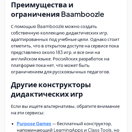
Преимущества и
ограничения Baamboozle
С помощью Baamboozle можно создать
собственную коллекцию дидактических игр,
адаптированных под учебные цели. Однако стоит
отметить, что в открытом доступе на сервисе пока
представлено около 183 игр, и все они на
английском языке. Российских разработок на
платформе пока нет, что может быть
ограничением для русскоязычных педагогов.
Другие конструкторы
дидактических игр
Если вы ищете альтернативы, обратите внимание
на эти сервисы:
Purpose Games
— бесплатный конструктор,
напоминающий LearningApps и Class Tools, но