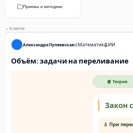
Приемы и методики
← К ленте
Математик
ИИ
Александра Пуляевская
⚖️
🤖
Объём: задачи на переливание