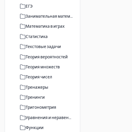
ЕГЭ
Занимательная математика
Математика в играх
Статистика
Текстовые задачи
Теория вероятностей
Теория множеств
Теория чисел
Тренажеры
Тренинги
Тригонометрия
Уравнения и неравенства
Функции