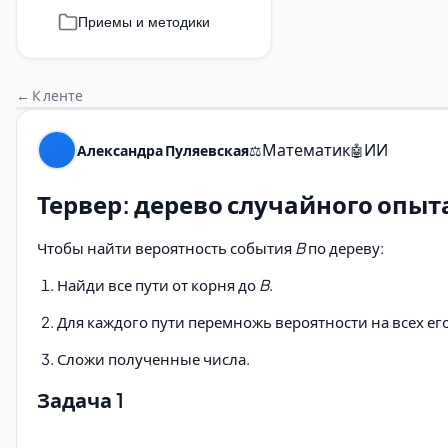
Приемы и методики
← К ленте
Математик
ИИ
Александра Пуляевская
⚖️
🤖
Тервер: дерево случайного опыт
Чтобы найти вероятность события
B
по дереву:
Найди все пути от корня до
B
.
Для каждого пути перемножь вероятности на всех его
Сложи полученные числа.
Задача 1