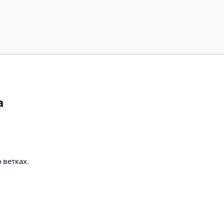
а
 ветках.