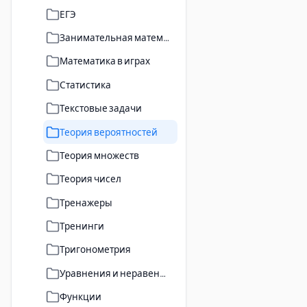
ЕГЭ
Занимательная математика
Математика в играх
Статистика
Текстовые задачи
Теория вероятностей
Теория множеств
Теория чисел
Тренажеры
Тренинги
Тригонометрия
Уравнения и неравенства
Функции