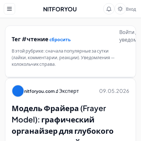
NITFORYOU
Вход
Войти д
Тег #чтение
уведомл
сбросить
В этой рубрике: сначала популярные за сутки
(лайки, комментарии, реакции). Уведомления —
колокольчик справа.
Эксперт
09.05.2026
nitforyou.com
🔬
Модель Фрайера (Frayer
Model): графический
органайзер для глубокого