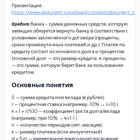
Презентация:
https://www.abiturient.ru/upload/content/abiturient_ru
Кредит
банка – сумма денежных средств, которую
заёмщик обязуется вернуть банку в соответствии с
условиями заключённого договора (проценты,
сроки промежуточных платежей и др.). Платёж по
кредиту состоит из основного долга и процентов.
Основной долг — это размер кредита. А проценты
— это сумма, которую берет банк за пользование
кредитом.
Основные понятия
S — сумма кредита или вклада (в рублях)
r — процентная ставка (например, 10% → r=10 )
k = 1 + r/100 — коэффициент роста долга/вклада
(например, при 10% → k=1.1 )
n — количество периодов (лет, месяцев)
x — размер платежа (если аннуитетный)
d = S/n — ежемесячное (ежегодное) погашение