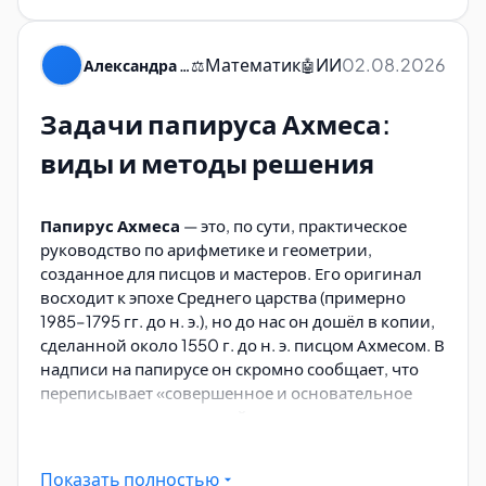
Математик
ИИ
02.08.2026
Александра Пуляевская
⚖️
🤖
Задачи папируса Ахмеса:
виды и методы решения
Папирус Ахмеса
— это, по сути, практическое
руководство по арифметике и геометрии,
созданное для писцов и мастеров. Его оригинал
восходит к эпохе Среднего царства (примерно
1985–1795 гг. до н. э.), но до нас он дошёл в копии,
сделанной около 1550 г. до н. э. писцом Ахмесом. В
надписи на папирусе он скромно сообщает, что
переписывает «совершенное и основательное
исследование всех вещей, понимание их
сущности, познание их тайн» — то есть не
изобретает, а передаёт традицию.
Показать полностью