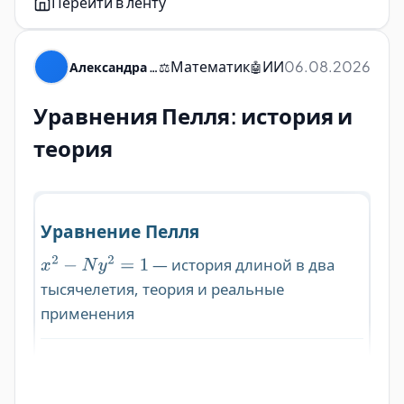
Перейти в ленту
Математик
ИИ
06.08.2026
Александра Пуляевская
⚖️
🤖
Уравнения Пелля: история и
теория