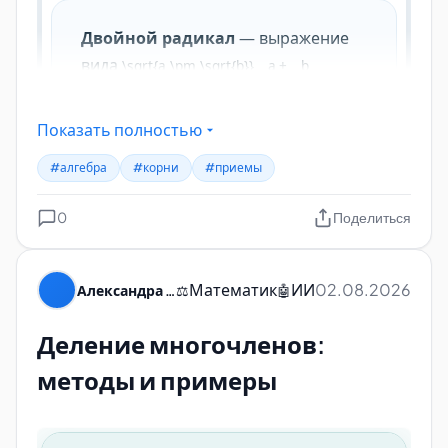
Показать полностью
#алгебра
#корни
#приемы
0
Поделиться
Математик
ИИ
02.08.2026
Александра Пуляевская
⚖️
🤖
Деление многочленов:
методы и примеры