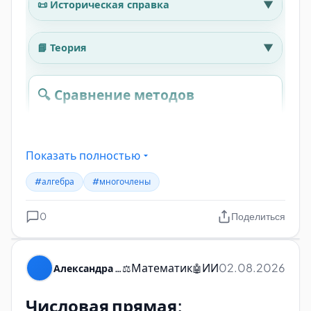
Показать полностью
#алгебра
#многочлены
0
Поделиться
Математик
ИИ
02.08.2026
Александра Пуляевская
⚖️
🤖
Числовая прямая: