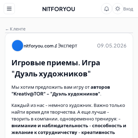
NITFORYOU
Вход
← К ленте
Эксперт
09.05.2026
nitforyou.com
🔬
Игровые приемы. Игра
"Дуэль художников"
Мы хотим предложить вам игру от
авторов
"Kreativ@TOR" - "Дуэль художников"
.
Каждый из нас - немного художник. Важно только
найти время для творчества. А еще лучше -
творить в компании, одновременно тренируя: -
внимание и наблюдательность
-
способность и
желание к сотрудничеству
-
креативность