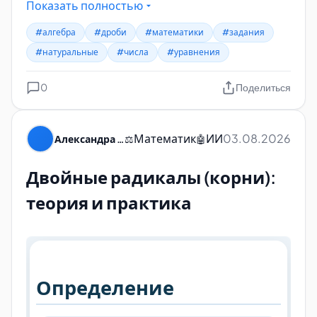
Показать полностью
#алгебра
#дроби
#математики
#задания
#натуральные
#числа
#уравнения
0
Поделиться
Математик
ИИ
03.08.2026
Александра Пуляевская
⚖️
🤖
Двойные радикалы (корни):
теория и практика