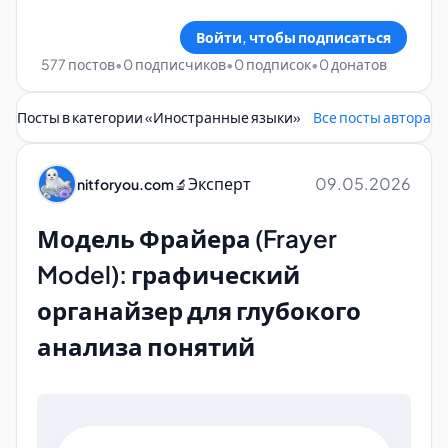
Войти, чтобы подписаться
577 постов
•
0 подписчиков
•
0 подписок
•
0 донатов
Посты в категории «
Иностранные языки
»
Все посты автора
Эксперт
09.05.2026
nitforyou.com
🔬
Модель Фрайера (Frayer
Model): графический
органайзер для глубокого
анализа понятий