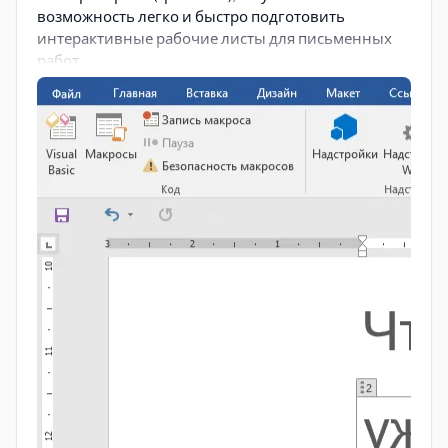
возможность легко и быстро подготовить
интерактивные рабочие листы для письменных
работ.
Типовые упражнения
Рассмотрим типовые упражнения.
Подстановочные упражнения
Это упражнения, в которых происходит
подстановка лексических единиц в структуру
изучаемой грамматической формы.
Пример упражнения:
- ... читаю журнал. - ...
читаете текст. - ... читаешь письмо. - ... читает
рассказ. - ... читают упражнения.
Поскольку предполагается только выбор
местоимения, используем элемент
«Раскрывающийся список»
.