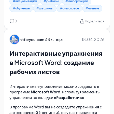
#визуализация
#учебной
#информации
#обучение
#шаблоны
#смысловое
#чтение
0
Поделиться
Эксперт
18.04.2026
nitforyou.com
🔬
Интерактивные упражнения
в Microsoft Word: создание
рабочих листов
Интерактивные упражнения можно создавать в
программе
Microsoft Word
, используя элементы
управления во вкладке
«Разработчик»
.
В программе Word вы не создадите упражнения с
автопроверкой (тренинги), но у вас появляется