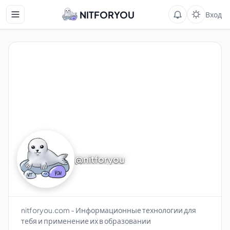
NITFORYOU
Вход
@nitforyou
nitforyou.com - Информационные технологии для
тебя и применение их в образовании