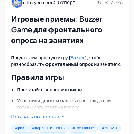
Эксперт
18.04.2026
nitforyou.com
🔬
Аналогично можно создавать интерактивные
упражнения в
Яндекс.Документах
и
Игровые приемы: Buzzer
Google.Документах
.
Game для фронтального
опроса на занятиях
Предлагаем простую игру
[
Buzzer
]
, чтобы
разнообразить
фронтальный опрос
на занятиях.
Правила игры
Прочитайте вопрос ученикам.
Участники должны нажать на кнопку, если
готовы дать ответ на вопрос.
Показать полностью
Ответить на вопрос может тот участник,
который первым подаст звуковой сигнал.
#рки
#вариантивность
#групповые
#формы