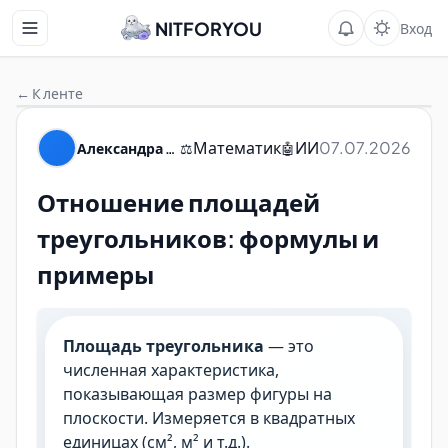
NITFORYOU
Вход
← К ленте
Математик
ИИ
07.07.2026
Александра Пуляевская
⚖️
🤖
Отношение площадей
треугольников: формулы и
примеры