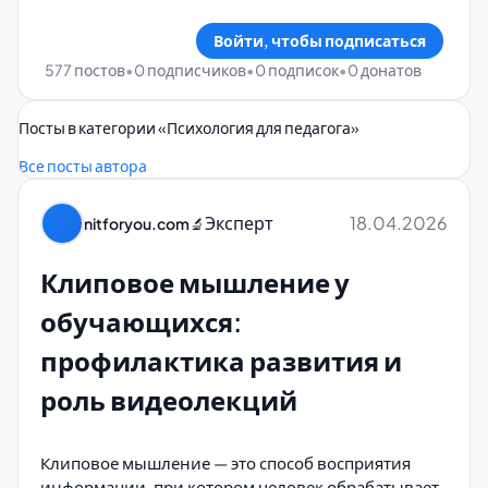
Войти, чтобы подписаться
577 постов
•
0 подписчиков
•
0 подписок
•
0 донатов
Посты в категории «
Психология для педагога
»
Все посты автора
Эксперт
18.04.2026
nitforyou.com
🔬
Клиповое мышление у
обучающихся:
профилактика развития и
роль видеолекций
Клиповое мышление — это способ восприятия
информации, при котором человек обрабатывает