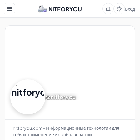
NITFORYOU
Вход
@nitforyou
nitforyou.com - Информационные технологии для
тебя и применение их в образовании