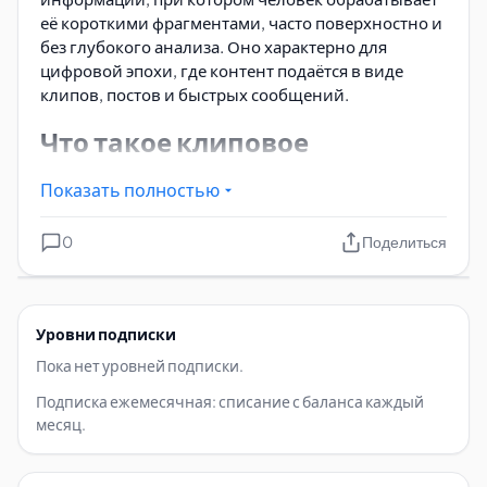
её короткими фрагментами, часто поверхностно и
без глубокого анализа. Оно характерно для
цифровой эпохи, где контент подаётся в виде
клипов, постов и быстрых сообщений.
Что такое клиповое
мышление
Показать полностью
Этот тип мышления формируется под влиянием
0
Поделиться
современных медиа, таких как социальные сети,
видеоплатформы и мессенджеры.
Обучающиеся
,
особенно дети и подростки, часто сталкиваются с
информационным потоком, который разбит на
Уровни подписки
мелкие части, что может затруднять
концентрацию и критическое осмысление.
Пока нет уровней подписки.
Подписка ежемесячная: списание с баланса каждый
Профилактика развития у
месяц.
обучающихся