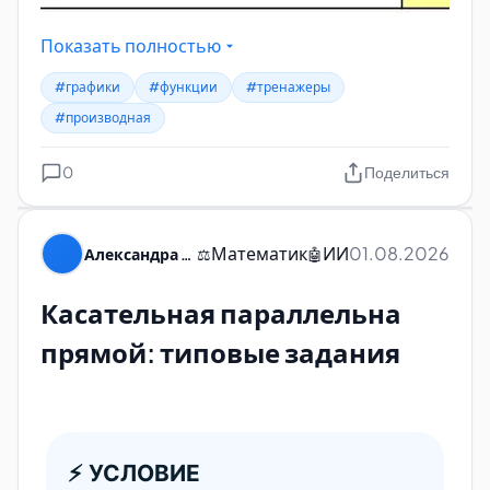
Показать полностью
#графики
#функции
#тренажеры
#производная
0
Поделиться
Математик
ИИ
01.08.2026
Александра Пуляевская
⚖️
🤖
Касательная параллельна
прямой: типовые задания