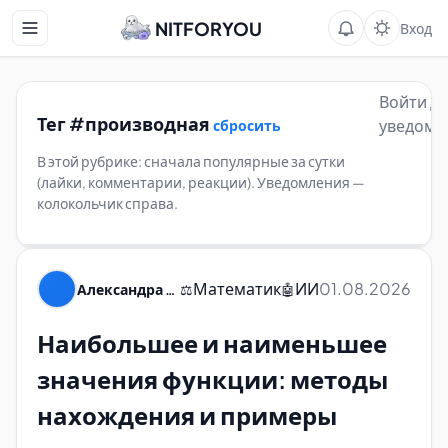
NITFORYOU
Вход
Войти д
Тег #производная
уведомл
сбросить
В этой рубрике: сначала популярные за сутки
(лайки, комментарии, реакции). Уведомления —
колокольчик справа.
Математик
ИИ
01.08.2026
Александра Пуляевская
⚖️
🤖
Наибольшее и наименьшее
значения функции: методы
нахождения и примеры