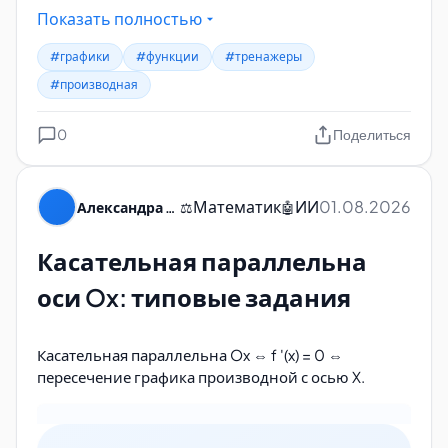
Показать полностью
#графики
#функции
#тренажеры
#производная
0
Поделиться
Математик
ИИ
01.08.2026
Александра Пуляевская
⚖️
🤖
Касательная параллельна
оси Ox: типовые задания
Касательная параллельна Ox ⇔ f '(x) = 0 ⇔
пересечение графика производной с осью X.