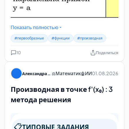
Показать полностью
#первообразные
#функции
#производная
10
Поделиться
Математик
ИИ
01.08.2026
Александра Пуляевская
⚖️
🤖
Производная в точке f'(x₀) : 3
метода решения