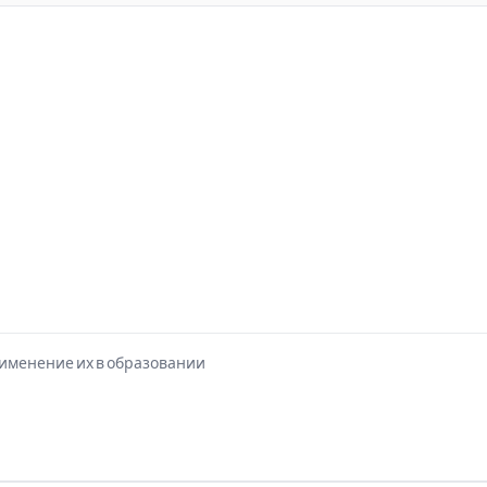
рименение их в образовании