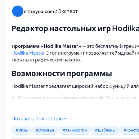
Эксперт
nitforyou.com
🔬
Редактор настольных игр Hodilk
Программа «Hodilka Master»
— это бесплатный графи
Hodilka Master
. Этот инструмент позволяет геймдизайн
сложных графических пакетах.
Возможности программы
Hodilka Master предлагает широкий набор функций для
Создание и редактирование путей
: Программа по
перемещаются по клеткам.
Работа со стрелками
: Вы можете добавлять и реда
Показать полностью
геймплей.
#игры
#игровые
#технологии
#шаблоны
#констр
Настройка надписей
: В редакторе есть инструмен