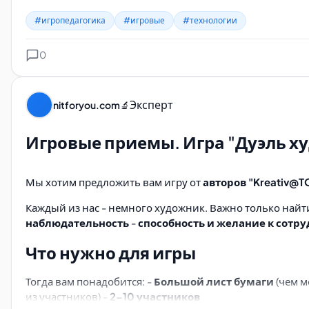
Возможности применения
Yandex Disk
#игропедагогика
#игровые
#технологии
Google Disk
Что же могут игральные кости ещё, кроме работы гене
0
Рекомендуем проверять актуальность версий на офици
- Если использовать несколько игральных костей, то эт
выпавших чисел. - Также точки на игральной кости мог
Это видео демонстрирует основные функции Hodilka Ma
вообще 1 буква) или 1 слог в слове. -
2 точки
— 2 буквы, 
Эксперт
nitforyou.com
🔬
Справочное руководство
Примеры игровых заданий
Игровые приемы. Игра "Дуэль х
Для подробного изучения программы доступно справо
1. Выполнять задания на выпавшую грань кубика. Напр
инструменты и настройки, что особенно полезно для 
слово или вспомни слово из 5 букв. -
6
— произнеси скор
Мы хотим предложить вам игру от
авторов "Kreativ@T
Источники
2. Выпадает: -
1
— значит на букву «о» одно существител
Каждый из нас - немного художник. Важно только найти
наречий. -
6
— 6 числительных.
наблюдательность
-
способность и желание к сотр
Информация о программе Hodilka Master взята из сле
Образовательный контекст
Что нужно для игры
http://print-n-play.blogspot.ru/2015/11/hodilka-maste
Мини-исследовательская работа, которую можно провес
http://www.boardgamer.ru/programma-dlya-sozdaniy
Тогда вам понадобится: -
Большой лист бумаги
(чем м
Суть работы заключается в
многократном выкидыван
из участников) -
2-10 участников
Эти ресурсы содержат дополнительные детали о разраб