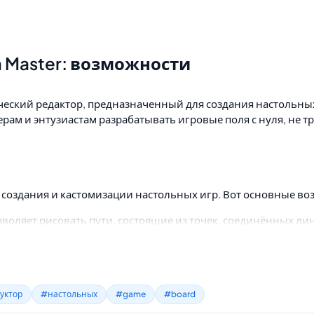
a Master: возможности
ческий редактор, предназначенный для создания настольных
ерам и энтузиастам разрабатывать игровые поля с нуля, не
 создания и кастомизации настольных игр. Вот основные во
зволяет рисовать пути, состоящие из точек, соединённых ли
ктировать стрелки для быстрого перемещения между разными
уктор
#настольных
#game
#board
ты для создания, редактирования и форматирования текстовы