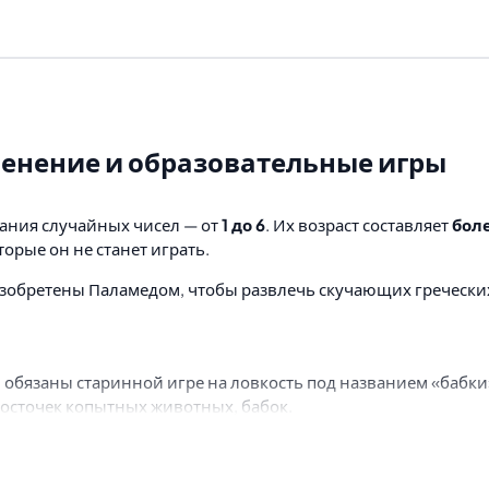
ает импорт дополнительных изображений, которые можно р
гружать фоновые картинки и применять к ним текстуры, что
здавать и редактировать шаблоны для точек, линий и стрелок.
менение и образовательные игры
-проекты, которые включают не только саму игру, но и все
вания случайных чисел — от
1 до 6
. Их возраст составляет
боле
торые он не станет играть.
растровое изображение в различных форматах (например, PNG
изобретены Паламедом, чтобы развлечь скучающих гречески
азличных форм, помогая точно выравнивать элементы на игр
обязаны старинной игре на ловкость под названием «бабк
 инструментом для создания настольных игр, от простых де
косточек копытных животных, бабок.
гральной кости в истории, а используемый материал для из
 через следующие облачные хранилища: