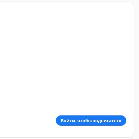
Войти, чтобы подписаться