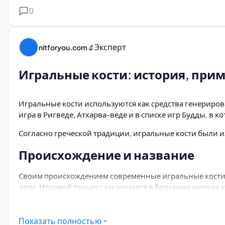
названий клеток или подсказок.
0
Добавление иллюстраций
: Программа поддержив
целей.
Эксперт
nitforyou.com
🔬
Фоновые изображения и текстуры
: Вы можете за
Шаблоны элементов
: Hodilka Master позволяет со
Игральные кости: история, при
повторяющиеся элементы.
Сохранение проектов
: Программа сохраняет файлы
Игральные кости используются как средства генериро
редактирования.
игра в Ригведе, Атхарва-веде и в списке игр Будды, в ко
Экспорт изображений
: Игру можно сохранить как 
Согласно греческой традиции, игральные кости были 
полезно для печати больших полей.
Происхождение и название
Наложение сетки
: Редактор поддерживает сетки р
Своим происхождением современные игральные кости 
Эти возможности делают Hodilka Master универсальным
дети. Игровой процесс заключался в бросании мелких 
Скачать программу
Четырёхгранная форма бабок
стала первой формой и
пор — «кость».
Hodilka Master доступна для бесплатного скачивания
Показать полностью