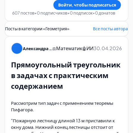
Войти, чтобы подписаться
607 постов
•
0 подписчиков
•
0 подписок
•
0 донатов
Посты в категории «
Геометрия
»
Все посты автора
Математик
ИИ
30.04.2026
Александра Пуляевская
⚖️
🤖
Прямоугольный треугольник
в задачах с практическим
содержанием
Рассмотрим тип задач с применением теоремы
Пифагора.
"Пожарную лестницу длиной 13 м приставили к
окну дома. Нижний конец лестницы отстоит от