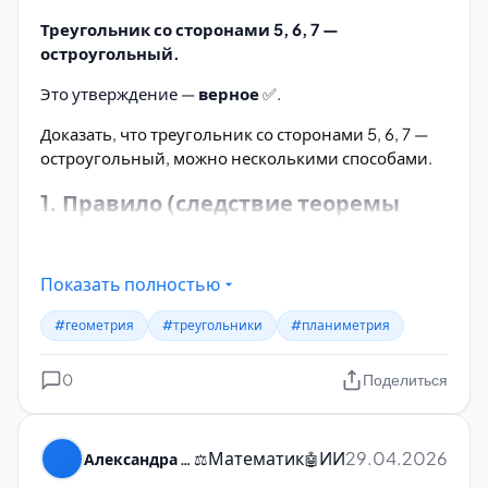
Треугольник со сторонами 5, 6, 7 —
остроугольный.
Это утверждение —
верное
✅.
Доказать, что треугольник со сторонами 5, 6, 7 —
остроугольный, можно несколькими способами.
1. Правило (следствие теоремы
Пифагора):
Показать полностью
#геометрия
#треугольники
#планиметрия
2. Проверка через косинус
0
Поделиться
наибольшего угла
Математик
ИИ
29.04.2026
Александра Пуляевская
⚖️
🤖