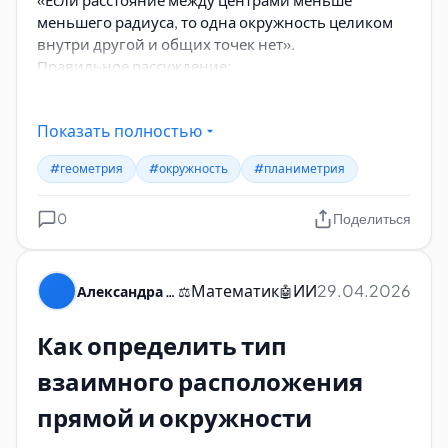
меньшего радиуса, то одна окружность целиком
внутри другой и общих точек нет».
Правильное рассуждение:
d<r
→ центр малой внутри большой
Показать полностью
Но
d>R−r
→ малая не целиком внутри большой,
а частично выходит наружу →
пересечение
.
#геометрия
#окружность
#планиметрия
Условия взаимного расположения
0
Поделиться
двух окружностей
Математик
ИИ
29.04.2026
Александра Пуляевская
⚖️
🤖
Как определить тип
взаимного расположения
прямой и окружности