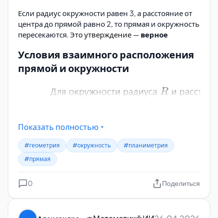
Если радиус окружности равен 3, а расстояние от
центра до прямой равно 2, то прямая и окружность
пересекаются.
Это утверждение —
верное
Условия взаимного расположения
прямой и окружности
Показать полностью
#геометрия
#окружность
#планиметрия
#прямая
Если радиусы двух окружностей равны 3 и 5, а
расстояние между их центрами равно 1, то эти
0
Поделиться
окружности не пересекаются.
Э
то утверждение
—
верное.