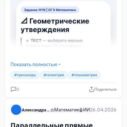
Показать полностью
#тренажеры
#геометрия
#планиметрия
0
Поделиться
Математик
ИИ
26.04.2026
Александра Пуляевская
⚖️
🤖
Параллельные прямые,