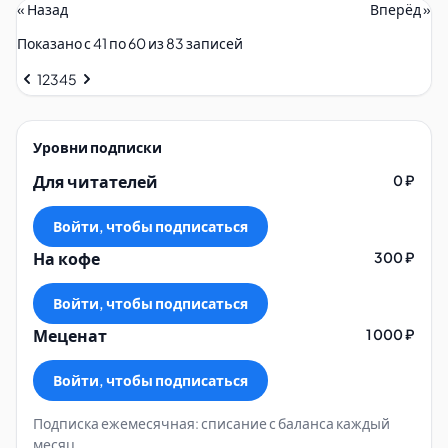
« Назад
Вперёд »
Показано с
41
по
60
из
83
записей
1
2
3
4
5
Уровни подписки
Для читателей
0 ₽
Дополнительно
Войти, чтобы подписаться
На кофе
300 ₽
okruzhnost.pdf
matem-teoriya-okruzhnost-krug.pdf
Войти, чтобы подписаться
Меценат
1 000 ₽
Войти, чтобы подписаться
Подписка ежемесячная: списание с баланса каждый
месяц.