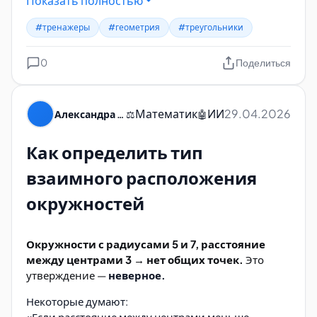
Показать полностью
#тренажеры
#геометрия
#треугольники
0
Поделиться
Математик
ИИ
29.04.2026
Александра Пуляевская
⚖️
🤖
Как определить тип
взаимного расположения
окружностей
Окружности с радиусами 5 и 7, расстояние
между центрами 3 → нет общих точек.
Это
утверждение —
неверное.
Некоторые думают:
«Если расстояние между центрами меньше