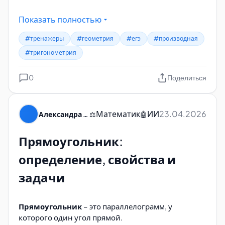
Кликаете
на карточку — она переворачивается
Показать полностью
и показывает правильный ответ
#тренажеры
#геометрия
#егэ
#производная
Дополнительные удобства:
#тригонометрия
В шпаргалке снизу тоже есть названия формул
0
Поделиться
Можно кликнуть на формулу в шпаргалке — она
найдёт и покажет соответствующую карточку
Поиск работает по названиям (пишите
Математик
ИИ
23.04.2026
Александра Пуляевская
⚖️
🤖
"пифагора" или "объём")
Прямоугольник:
определение, свойства и
задачи
Прямоугольник
– это параллелограмм, у
которого один угол прямой.