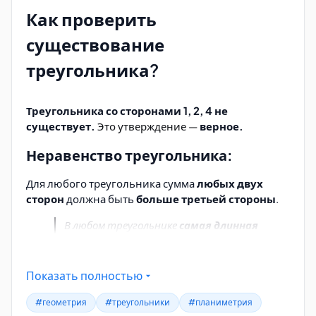
Как проверить
Треугольник 3,4,5 — тупоугольный.
Это
утверждение —
неверное
.
На самом деле
существование
треугольник со сторонами 3, 4, 5 —
прямоугольный
.
треугольника?
Треугольника со сторонами 1, 2, 4 не
существует.
Это утверждение —
верное.
Неравенство треугольника:
Для любого треугольника сумма
любых двух
сторон
должна быть
больше третьей стороны
.
В любом треугольнике
самая длинная
Определите вид треугольников:
сторона
должна быть
меньше
суммы двух других
.
5, 12, 13
Показать полностью
Здесь самая длинная сторона = 4.
6, 7, 9
Сумма двух других = 1+2=3
#геометрия
#треугольники
#планиметрия
8, 15, 17
4<3? Нет. Значит, треугольника нет.