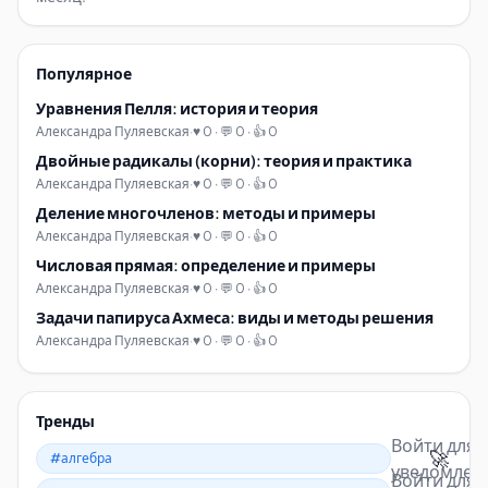
Популярное
Уравнения Пелля: история и теория
Александра Пуляевская
·
♥ 0 · 💬 0 · 👍 0
Двойные радикалы (корни): теория и практика
Александра Пуляевская
·
♥ 0 · 💬 0 · 👍 0
Деление многочленов: методы и примеры
Александра Пуляевская
·
♥ 0 · 💬 0 · 👍 0
Числовая прямая: определение и примеры
Александра Пуляевская
·
♥ 0 · 💬 0 · 👍 0
Задачи папируса Ахмеса: виды и методы решения
Александра Пуляевская
·
♥ 0 · 💬 0 · 👍 0
Тренды
Войти для
🚀
#алгебра
уведомлен
Войти для