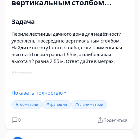
вертикальным столбом...
Катет b=? м (высота)
Земля и стена перпендикулярны друг другу.
Задача
Применяем теорему Пифагора
Перила лестницы дачного дома для надёжности
Формула:
a² + b² = c²
укреплены посередине вертикальным столбом.
Подставляем известные значения:
Найдите высоту l этого столба, если наименьшая
5² + b² = 13²
высота h1 перил равна 1,55 м, а наибольшая
высота h2 равна 2,55 м. Ответ дайте в метрах.
Вычисляем
Условие:
25 + b² = 169
Перила — наклонная линия (боковая сторона
трапеции).
b² = 169 − 25
Показать полностью
Нижняя высота h1 = 1,55 м.
b² = 144
Верхняя высота h2 = 2,55 м.
#геометрия
#трапеция
#планиметрия
Столб стоит вертикально посередине перил по
b = √144
длине.
0
Найти высоту столба l.
Поделиться
b = 12
(так как длина положительна)
Ответ: 12 метров
Алгоритм решения: