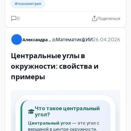
Запомни:
#планиметрия
0
Поделиться
okruzhnost-aszyaqsp2e.pdf
Скачать
Математик
ИИ
26.04.2026
Александра Пуляевская
⚖️
🤖
Центральные углы в
окружности: свойства и
примеры