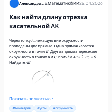
Математик
ИИ
26.04.2026
Александра Пуляевская
⚖️
🤖
Как найти длину отрезка
Роганин А.Н. Геометрия в схемах, терминах,
таблицах. — М.: Феникс, 2018. — 96 с.
касательной AK
svoystva-kasatelnyh-sekuschih-i-hord-okruzhnosti-dueuhuaywv.pdf
Скачать
Через точку 𝐴, лежащую вне окружности,
проведены две прямые. Одна прямая касается
окружности в точке 𝐾. Другая прямая пересекает
окружность в точках 𝐵 и 𝐶, причём 𝐴𝐵 = 2, 𝐵𝐶 = 6.
Найдите 𝐴𝐾.
Автор: Александра Пуляевская
Показать полностью
#геометрия
#углы
#окружность